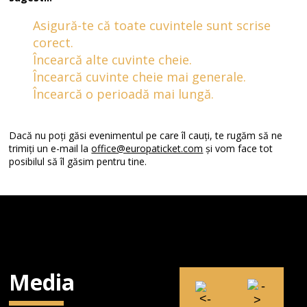
Asigură-te că toate cuvintele sunt scrise
corect.
Încearcă alte cuvinte cheie.
Încearcă cuvinte cheie mai generale.
Încearcă o perioadă mai lungă.
Dacă nu poți găsi evenimentul pe care îl cauți, te rugăm să ne
trimiți un e-mail la
office@europaticket.com
și vom face tot
posibilul să îl găsim pentru tine.
Media