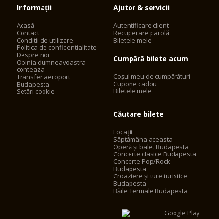
Informații
Ajutor & servicii
Acasă
Autentificare client
Contact
Recuperare parolă
Conditii de utilizare
Biletele mele
Politica de confidentialitate
Despre noi
Cumpără bilete acum
Opinia dumneavoastra
conteaza
Coșul meu de cumpărături
Transfer aeroport
Cupone cadou
Budapesta
Biletele mele
Setări cookie
Căutare bilete
Locații
Săptămâna aceasta
Operă și balet Budapesta
Concerte clasice Budapesta
Concerte Pop/Rock
Budapesta
Croaziere și ture turistice
Budapesta
Băile Termale Budapesta