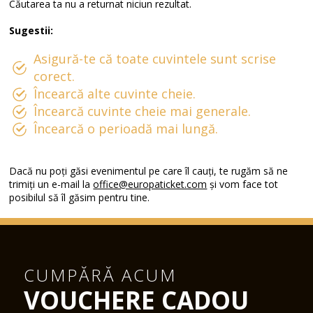
Căutarea ta nu a returnat niciun rezultat.
Sugestii:
Asigură-te că toate cuvintele sunt scrise
corect.
Încearcă alte cuvinte cheie.
Încearcă cuvinte cheie mai generale.
Încearcă o perioadă mai lungă.
Dacă nu poți găsi evenimentul pe care îl cauți, te rugăm să ne
trimiți un e-mail la
office@europaticket.com
și vom face tot
posibilul să îl găsim pentru tine.
CUMPĂRĂ ACUM
VOUCHERE CADOU