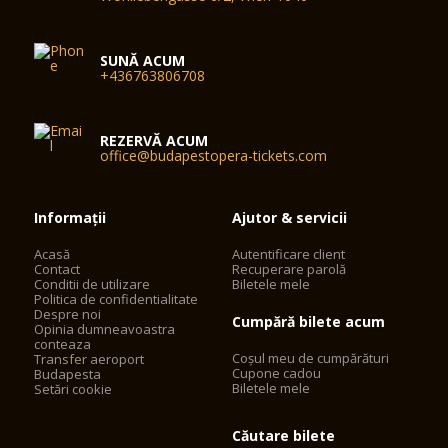
SUNĂ ACUM
+436763806708
REZERVĂ ACUM
office@budapestopera-tickets.com
Informații
Ajutor & servicii
Acasă
Autentificare client
Contact
Recuperare parolă
Conditii de utilizare
Biletele mele
Politica de confidentialitate
Despre noi
Cumpără bilete acum
Opinia dumneavoastra
conteaza
Coșul meu de cumpărături
Transfer aeroport
Cupone cadou
Budapesta
Biletele mele
Setări cookie
Căutare bilete