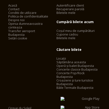
Acasă
Autentificare client
Contact
Recuperare parolă
Conditii de utilizare
Biletele mele
Politica de confidentialitate
Despre noi
Cumpără bilete acum
Opinia dumneavoastra
conteaza
Coșul meu de cumpărături
Transfer aeroport
Cupone cadou
Budapesta
Biletele mele
Setări cookie
Căutare bilete
Locații
Săptămâna aceasta
Operă și balet Budapesta
Concerte clasice Budapesta
Concerte Pop/Rock
Budapesta
Croaziere și ture turistice
Budapesta
Băile Termale Budapesta
Cirque du Soleil