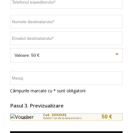
Câmpurile marcate cu * sunt obligatorii
Pasul 3. Previzualizare
Cod : XXXXXXX
50 €
Către :
Valabil 1 an de la data emiterii
De la :