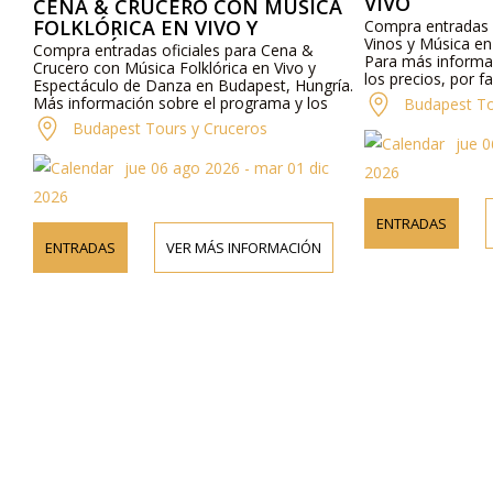
VIVO
CENA & CRUCERO CON MÚSICA
FOLKLÓRICA EN VIVO Y
Compra entradas o
Vinos y Música en
ESPECTÁCULO DE DANZA
Compra entradas oficiales para Cena &
Para más informa
Crucero con Música Folklórica en Vivo y
los precios, por f
Espectáculo de Danza en Budapest, Hungría.
o contáctanos por
Más información sobre el programa y los
Budapest To
precios en línea y por teléfono.
Budapest Tours y Cruceros
jue 0
jue 06 ago 2026 - mar 01 dic
2026
2026
ENTRADAS
ENTRADAS
VER MÁS INFORMACIÓN