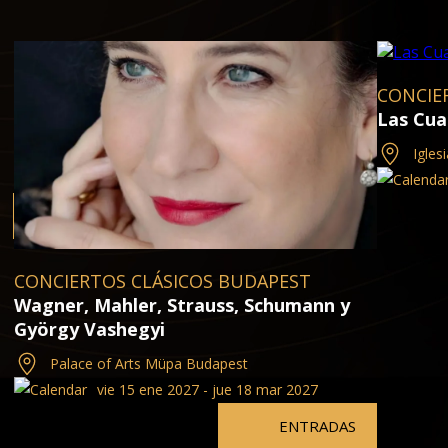
CONCIE
Las Cua
Igles
CONCIERTOS CLÁSICOS BUDAPEST
Wagner, Mahler, Strauss, Schumann y
György Vashegyi
Palace of Arts Müpa Budapest
vie 15 ene 2027 - jue 18 mar 2027
ENTRADAS