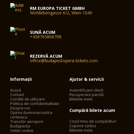
RM EUROPA TICKET GMBH
Wohllebengasse 6/2, Wien-1040
SUNĂ ACUM
+436763806708
REZERVĂ ACUM
office@budapestopera-tickets.com
Informații
Ajutor & servicii
Acasă
Autentificare client
Contact
Recuperare parolă
Conditii de utilizare
Biletele mele
Politica de confidentialitate
Despre noi
Cumpără bilete acum
Opinia dumneavoastra
conteaza
Coșul meu de cumpărături
Transfer aeroport
Cupone cadou
Budapesta
Biletele mele
Setări cookie