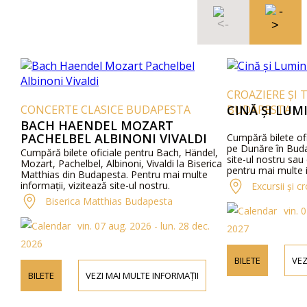
CROAZIERE ȘI 
CONCERTE CLASICE BUDAPESTA
BUDAPESTA
CINĂ ȘI LUM
BACH HAENDEL MOZART
PACHELBEL ALBINONI VIVALDI
Cumpără bilete ofi
pe Dunăre în Buda
Cumpără bilete oficiale pentru Bach, Händel,
site-ul nostru sau
Mozart, Pachelbel, Albinoni, Vivaldi la Biserica
pentru mai multe i
Matthias din Budapesta. Pentru mai multe
detalii despre prog
informații, vizitează site-ul nostru.
Excursii și 
Biserica Matthias Budapesta
vin. 
vin. 07 aug. 2026 - lun. 28 dec.
2027
2026
BILETE
VEZ
BILETE
VEZI MAI MULTE INFORMAȚII