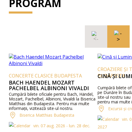
PROGRAM
CROAZIERE ȘI 
CONCERTE CLASICE BUDAPESTA
BUDAPESTA
CINĂ ȘI LUM
BACH HAENDEL MOZART
PACHELBEL ALBINONI VIVALDI
Cumpără bilete ofi
pe Dunăre în Buda
Cumpără bilete oficiale pentru Bach, Händel,
site-ul nostru sau
Mozart, Pachelbel, Albinoni, Vivaldi la Biserica
pentru mai multe i
Matthias din Budapesta. Pentru mai multe
detalii despre prog
informații, vizitează site-ul nostru.
Excursii și 
Biserica Matthias Budapesta
vin. 
vin. 07 aug. 2026 - lun. 28 dec.
2027