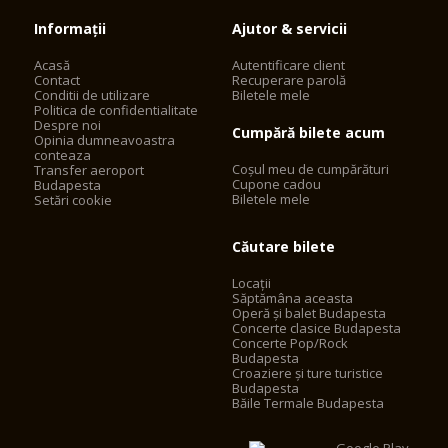
Informații
Ajutor & servicii
Acasă
Autentificare client
Contact
Recuperare parolă
Conditii de utilizare
Biletele mele
Politica de confidentialitate
Despre noi
Cumpără bilete acum
Opinia dumneavoastra
conteaza
Coșul meu de cumpărături
Transfer aeroport
Cupone cadou
Budapesta
Biletele mele
Setări cookie
Căutare bilete
Locații
Săptămâna aceasta
Operă și balet Budapesta
Concerte clasice Budapesta
Concerte Pop/Rock
Budapesta
Croaziere și ture turistice
Budapesta
Băile Termale Budapesta