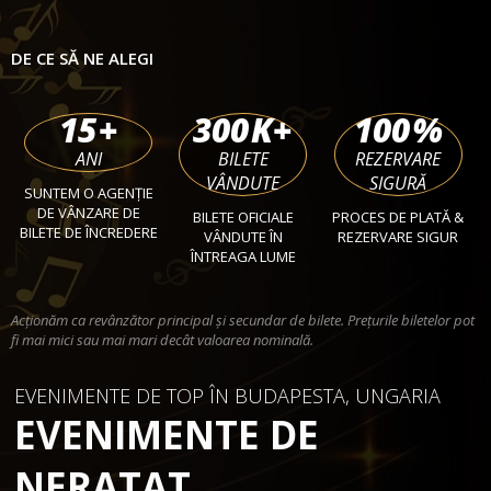
DE CE SĂ NE ALEGI
15
+
300
K+
100
%
ANI
BILETE
REZERVARE
VÂNDUTE
SIGURĂ
SUNTEM O AGENȚIE
DE VÂNZARE DE
BILETE OFICIALE
PROCES DE PLATĂ &
BILETE DE ÎNCREDERE
VÂNDUTE ÎN
REZERVARE SIGUR
ÎNTREAGA LUME
Acționăm ca revânzător principal și secundar de bilete. Prețurile biletelor pot
fi mai mici sau mai mari decât valoarea nominală.
EVENIMENTE DE TOP ÎN BUDAPESTA, UNGARIA
EVENIMENTE DE
NERATAT