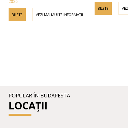
2026
BILETE
VEZ
BILETE
VEZI MAI MULTE INFORMAȚII
POPULAR ÎN BUDAPESTA
LOCAȚII