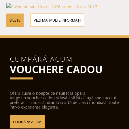
vin. 16 oct. 2026 - dum. 10 ian. 2027
BILETE
VEZI MAI MULTE INFORMAȚII
CUMPĂRĂ ACUM
VOUCHERE CADOU
Oferă cuiva o noapte de neuitat la operă.
Alege un voucher cadou și lasă-l să își aleagă spectacolul
preferat — muzică, dramă și artă de clasă mondială, toate
într-o experiență elegantă.
CUMPĂRĂ ACUM