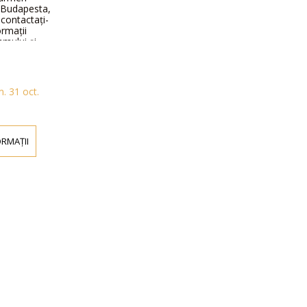
n Budapesta,
 contactați-
ormații
amului și
m. 31 oct.
ORMAȚII