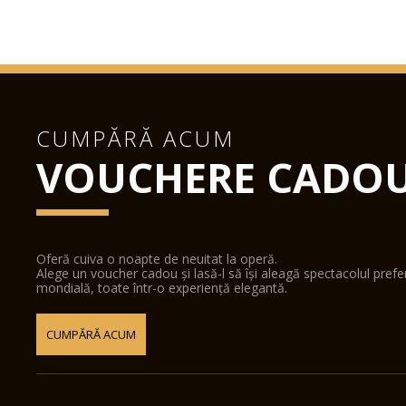
CUMPĂRĂ ACUM
VOUCHERE CADO
Oferă cuiva o noapte de neuitat la operă.
Alege un voucher cadou și lasă-l să își aleagă spectacolul pref
mondială, toate într-o experiență elegantă.
CUMPĂRĂ ACUM