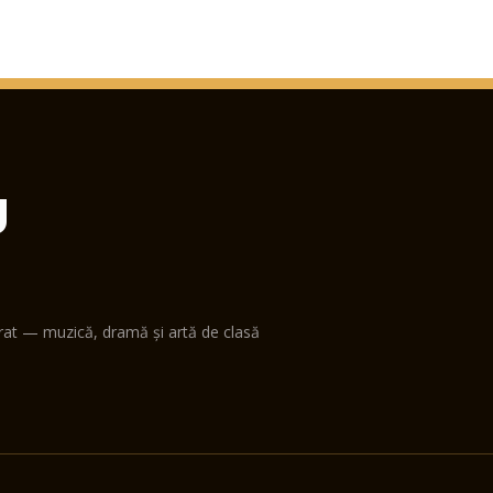
U
erat — muzică, dramă și artă de clasă