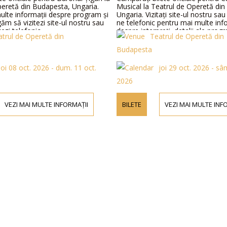
peretă din Budapesta, Ungaria.
Musical la Teatrul de Operetă di
ulte informații despre program și
Ungaria. Vizitați site-ul nostru sau
găm să vizitezi site-ul nostru sau
ne telefonic pentru mai multe inf
ezi telefonic.
despre interpreți, detalii ale progr
atrul de Operetă din
Teatrul de Operetă din
prețurile biletelor.
Budapesta
joi 08 oct. 2026 - dum. 11 oct.
joi 29 oct. 2026 - sâ
2026
VEZI MAI MULTE INFORMAȚII
BILETE
VEZI MAI MULTE INF