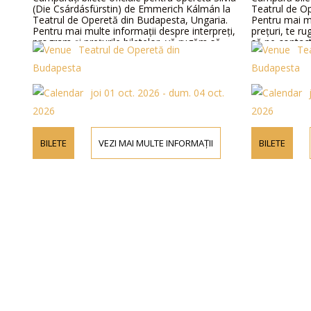
(Die Csárdásfürstin) de Emmerich Kálmán la
Teatrul de O
Teatrul de Operetă din Budapesta, Ungaria.
Pentru mai m
Pentru mai multe informații despre interpreți,
prețuri, te ru
program și prețurile biletelor, vă rugăm să
să ne contact
Teatrul de Operetă din
Te
vizitați site-ul nostru web sau să ne contactați
telefonic.
Budapesta
Budapesta
joi 01 oct. 2026 - dum. 04 oct.
2026
2026
BILETE
VEZI MAI MULTE INFORMAȚII
BILETE