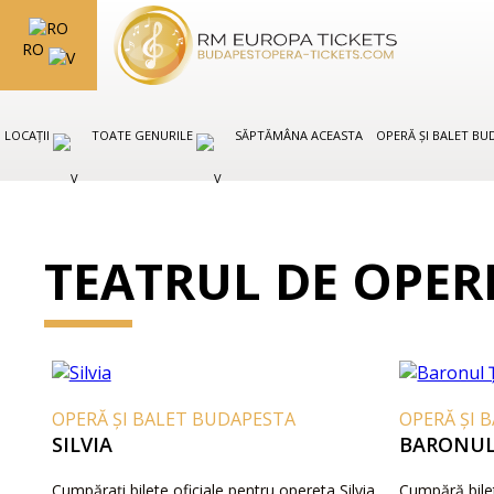
RO
LOCAȚII
TOATE GENURILE
SĂPTĂMÂNA ACEASTA
OPERĂ ȘI BALET B
TEATRUL DE OPER
OPERĂ ȘI BALET BUDAPESTA
OPERĂ ȘI 
SILVIA
BARONUL
Cumpărați bilete oficiale pentru opereta Silvia
Cumpără bilet