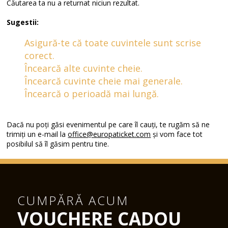
Căutarea ta nu a returnat niciun rezultat.
Sugestii:
Asigură-te că toate cuvintele sunt scrise
corect.
Încearcă alte cuvinte cheie.
Încearcă cuvinte cheie mai generale.
Încearcă o perioadă mai lungă.
Dacă nu poți găsi evenimentul pe care îl cauți, te rugăm să ne
trimiți un e-mail la
office@europaticket.com
și vom face tot
posibilul să îl găsim pentru tine.
CUMPĂRĂ ACUM
VOUCHERE CADOU