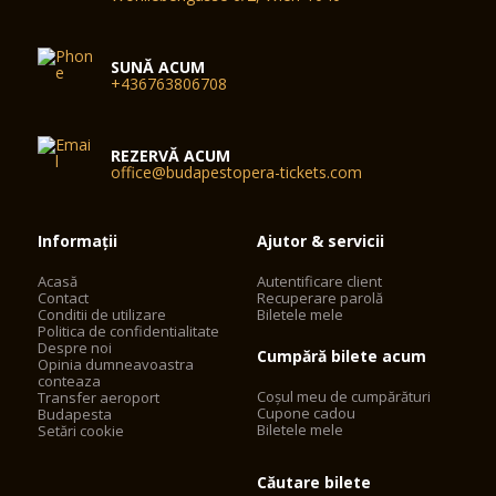
SUNĂ ACUM
+436763806708
REZERVĂ ACUM
office@budapestopera-tickets.com
Informații
Ajutor & servicii
Acasă
Autentificare client
Contact
Recuperare parolă
Conditii de utilizare
Biletele mele
Politica de confidentialitate
Despre noi
Cumpără bilete acum
Opinia dumneavoastra
conteaza
Coșul meu de cumpărături
Transfer aeroport
Cupone cadou
Budapesta
Biletele mele
Setări cookie
Căutare bilete