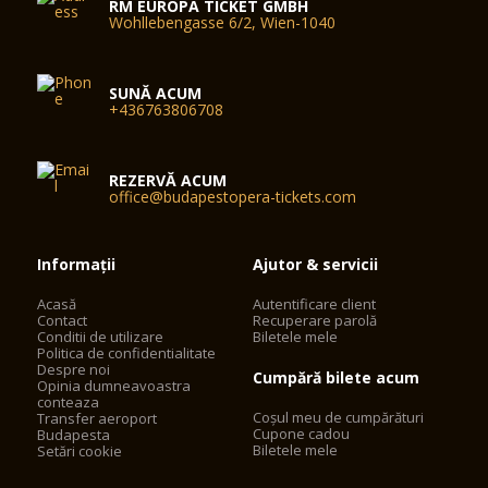
RM EUROPA TICKET GMBH
Wohllebengasse 6/2, Wien-1040
SUNĂ ACUM
+436763806708
REZERVĂ ACUM
office@budapestopera-tickets.com
Informații
Ajutor & servicii
Acasă
Autentificare client
Contact
Recuperare parolă
Conditii de utilizare
Biletele mele
Politica de confidentialitate
Despre noi
Cumpără bilete acum
Opinia dumneavoastra
conteaza
Coșul meu de cumpărături
Transfer aeroport
Cupone cadou
Budapesta
Biletele mele
Setări cookie