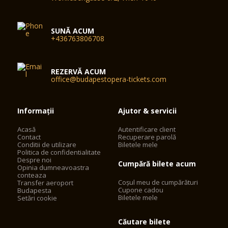
SUNĂ ACUM
+436763806708
REZERVĂ ACUM
office@budapestopera-tickets.com
Informații
Ajutor & servicii
Acasă
Autentificare client
Contact
Recuperare parolă
Conditii de utilizare
Biletele mele
Politica de confidentialitate
Despre noi
Cumpără bilete acum
Opinia dumneavoastra
conteaza
Coșul meu de cumpărături
Transfer aeroport
Cupone cadou
Budapesta
Biletele mele
Setări cookie
Căutare bilete