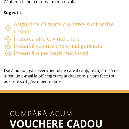
Căutarea ta nu a returnat niciun rezultat.
Sugestii:
Asigură-te că toate cuvintele sunt scrise
corect.
Încearcă alte cuvinte cheie.
Încearcă cuvinte cheie mai generale.
Încearcă o perioadă mai lungă.
Dacă nu poți găsi evenimentul pe care îl cauți, te rugăm să ne
trimiți un e-mail la
office@europaticket.com
și vom face tot
posibilul să îl găsim pentru tine.
CUMPĂRĂ ACUM
VOUCHERE CADOU