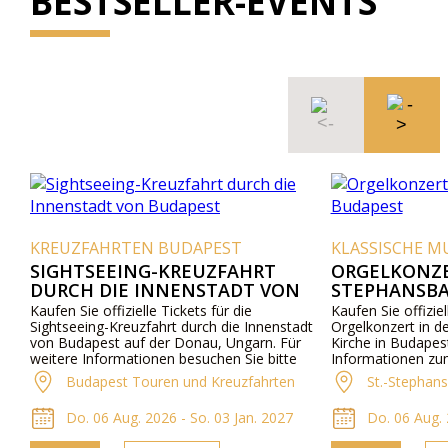
BESTSELLER-EVENTS
KREUZFAHRTEN BUDAPEST
KLASSISCHE M
SIGHTSEEING-KREUZFAHRT
ORGELKONZE
DURCH DIE INNENSTADT VON
STEPHANSBA
BUDAPEST
Kaufen Sie offizielle Tickets für die
Kaufen Sie offiziel
Sightseeing-Kreuzfahrt durch die Innenstadt
Orgelkonzert in de
von Budapest auf der Donau, Ungarn. Für
Kirche in Budapes
weitere Informationen besuchen Sie bitte
Informationen z
unsere Website.
Preisen finden Si
Budapest Touren und Kreuzfahrten
St.-Stephans
kontaktieren Sie u
Do. 06 Aug. 2026 - So. 03 Jan. 2027
Do. 06 Aug. 