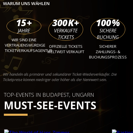
WARUM UNS WÄHLEN
15
+
300
K+
100
%
JAHRE
VERKAUFTE
SICHERE
TICKETS
BUCHUNG
WIR SIND EINE
VERTRAUENSWÜRDIGE
OFFIZIELLE TICKETS
SICHERER
TICKETVERKAUFSAGENTUR
WELTWEIT VERKAUFT
ZAHLUNGS- &
BUCHUNGSPROZESS
Wir handeln als primärer und sekundärer Ticket-Wiederverkäufer. Die
Ticketpreise können niedriger oder höher als der Nennwert sein.
TOP-EVENTS IN BUDAPEST, UNGARN
MUST-SEE-EVENTS