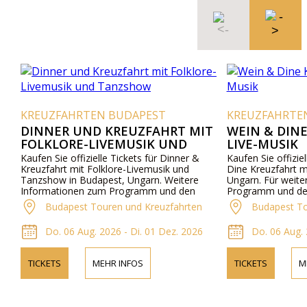
KREUZFAHRTEN BUDAPEST
KREUZFAHRTE
DINNER UND KREUZFAHRT MIT
WEIN & DIN
FOLKLORE-LIVEMUSIK UND
LIVE-MUSIK
TANZSHOW
Kaufen Sie offizielle Tickets für Dinner &
Kaufen Sie offizie
Kreuzfahrt mit Folklore-Livemusik und
Dine Kreuzfahrt m
Tanzshow in Budapest, Ungarn. Weitere
Ungarn. Für weit
Informationen zum Programm und den
Programm und den
Preisen online und telefonisch.
unsere Website od
Budapest Touren und Kreuzfahrten
Budapest To
telefonisch.
Do. 06 Aug. 2026 - Di. 01 Dez. 2026
Do. 06 Aug. 
TICKETS
MEHR INFOS
TICKETS
M