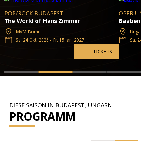
POP/ROCK BUDAPEST
OPER U
The World of Hans Zimmer
Bastien
MVM Dome
Unga
Sa. 24 Okt. 2026 - Fr. 15 Jan. 2027
Sa. 2
TICKETS
DIESE SAISON IN BUDAPEST, UNGARN
PROGRAMM