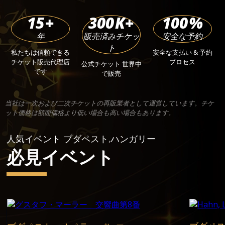
15
+
300
K+
100
%
年
販売済みチケッ
安全な予約
ト
私たちは信頼できる
安全な支払い & 予約
チケット販売代理店
プロセス
公式チケット 世界中
です
で販売
当社は一次および二次チケットの再販業者として運営しています。チケ
ット価格は額面価格より低い場合も高い場合もあります。
人気イベント ブダペスト,ハンガリー
必見イベント