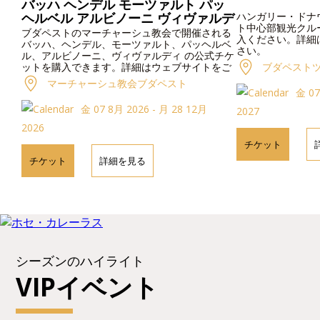
バッハ ヘンデル モーツァルト パッ
ヘルベル アルビノーニ ヴィヴァルデ
ハンガリー・ドナ
ト中心部観光クル
ィ
ブダペストのマーチャーシュ教会で開催される
入ください。詳細
バッハ、ヘンデル、モーツァルト、パッヘルベ
さい。
ル、アルビノーニ、ヴィヴァルディ の公式チケ
ットを購入できます。詳細はウェブサイトをご
ブダペスト
覧ください。
マーチャーシュ教会ブダペスト
金 07
金 07 8月 2026 - 月 28 12月
2027
2026
チケット
チケット
詳細を見る
シーズンのハイライト
VIPイベント