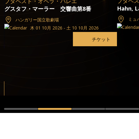
ブダペ
ブダペスト・オペラ・バレエ
Hahn, L
グスタフ・マーラー 交響曲第8番
ミュ
ハンガリー国立歌劇場
木 01 10月 2026 - 土 10 10月 2026
チケット