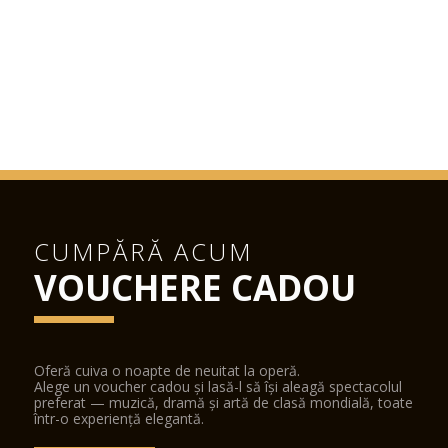
CUMPĂRĂ ACUM
VOUCHERE CADOU
Oferă cuiva o noapte de neuitat la operă.
Alege un voucher cadou și lasă-l să își aleagă spectacolul
preferat — muzică, dramă și artă de clasă mondială, toate
într-o experiență elegantă.