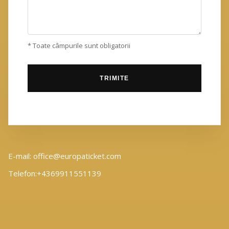
* Toate câmpurile sunt obligatorii
E-mail: office@europaticket.com
Telefon:+4369911551139