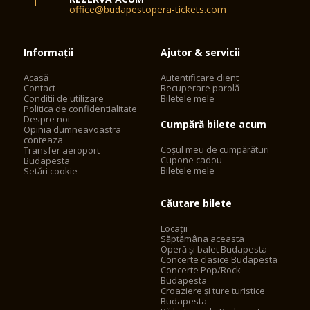
office@budapestopera-tickets.com
Informații
Ajutor & servicii
Acasă
Autentificare client
Contact
Recuperare parolă
Conditii de utilizare
Biletele mele
Politica de confidentialitate
Despre noi
Cumpără bilete acum
Opinia dumneavoastra
conteaza
Coșul meu de cumpărături
Transfer aeroport
Cupone cadou
Budapesta
Biletele mele
Setări cookie
Căutare bilete
Locații
Săptămâna aceasta
Operă și balet Budapesta
Concerte clasice Budapesta
Concerte Pop/Rock
Budapesta
Croaziere și ture turistice
Budapesta