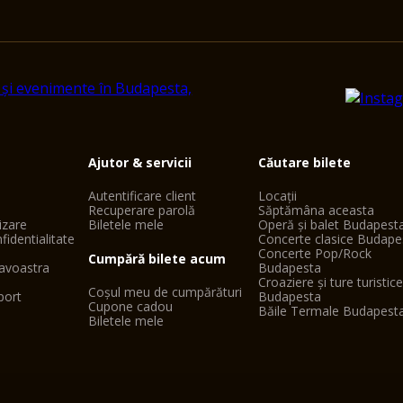
Ajutor & servicii
Căutare bilete
Autentificare client
Locații
Recuperare parolă
Săptămâna aceasta
lizare
Biletele mele
Operă și balet Budapest
fidentialitate
Concerte clasice Budape
Concerte Pop/Rock
Cumpără bilete acum
avoastra
Budapesta
Croaziere și ture turistic
Coșul meu de cumpărături
port
Budapesta
Cupone cadou
Băile Termale Budapest
Biletele mele