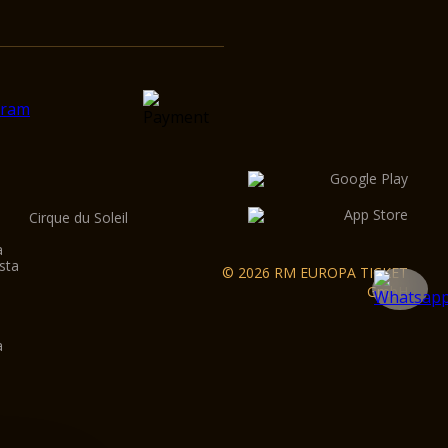
Cirque du Soleil
a
sta
© 2026 RM EUROPA TICKET
GmbH
e
a