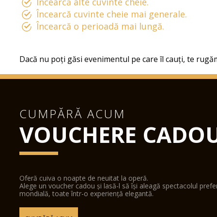
Încearcă alte cuvinte cheie.
Încearcă cuvinte cheie mai generale.
Încearcă o perioadă mai lungă.
Dacă nu poți găsi evenimentul pe care îl cauți, te rugăm
CUMPĂRĂ ACUM
VOUCHERE CADO
Oferă cuiva o noapte de neuitat la operă.
Alege un voucher cadou și lasă-l să își aleagă spectacolul pref
mondială, toate într-o experiență elegantă.