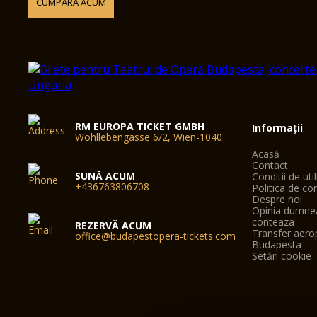
CUMPĂRĂ ACUM
RM EUROPA TICKET GMBH
Informații
Wohllebengasse 6/2, Wien-1040
Acasă
Contact
SUNĂ ACUM
Conditii de uti
+436763806708
Politica de con
Despre noi
Opinia dumne
conteaza
REZERVĂ ACUM
Transfer aero
office@budapestopera-tickets.com
Budapesta
Setări cookie