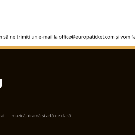
 să ne trimiți un e-mail la
office@europaticket.com
și vom fa
U
erat — muzică, dramă și artă de clasă