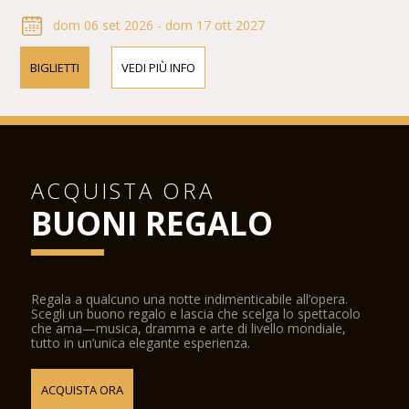
dom 06 set 2026 - dom 17 ott 2027
BIGLIETTI
VEDI PIÙ INFO
ACQUISTA ORA
BUONI REGALO
Regala a qualcuno una notte indimenticabile all’opera.
Scegli un buono regalo e lascia che scelga lo spettacolo
che ama—musica, dramma e arte di livello mondiale,
tutto in un’unica elegante esperienza.
ACQUISTA ORA