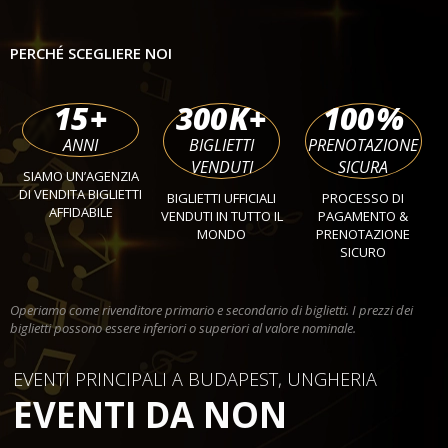
PERCHÉ SCEGLIERE NOI
15
+
300
K+
100
%
ANNI
BIGLIETTI
PRENOTAZIONE
VENDUTI
SICURA
SIAMO UN’AGENZIA
DI VENDITA BIGLIETTI
BIGLIETTI UFFICIALI
PROCESSO DI
AFFIDABILE
VENDUTI IN TUTTO IL
PAGAMENTO &
MONDO
PRENOTAZIONE
SICURO
Operiamo come rivenditore primario e secondario di biglietti. I prezzi dei
biglietti possono essere inferiori o superiori al valore nominale.
EVENTI PRINCIPALI A BUDAPEST, UNGHERIA
EVENTI DA NON