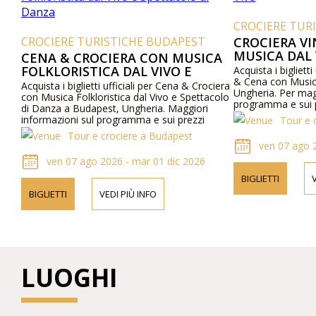
CROCIERE TUR
CROCIERE TURISTICHE BUDAPEST
CROCIERA V
MUSICA DAL 
CENA & CROCIERA CON MUSICA
FOLKLORISTICA DAL VIVO E
Acquista i biglietti
& Cena con Musica
SPETTACOLO DI DANZA
Acquista i biglietti ufficiali per Cena & Crociera
Ungheria. Per mag
con Musica Folkloristica dal Vivo e Spettacolo
programma e sui pr
di Danza a Budapest, Ungheria. Maggiori
web o contattaci 
informazioni sul programma e sui prezzi
Tour e 
online e telefonicamente.
Tour e crociere a Budapest
ven 07 ago 
ven 07 ago 2026 - mar 01 dic 2026
BIGLIETTI
V
BIGLIETTI
VEDI PIÙ INFO
LUOGHI