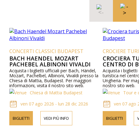
CONCERTI CLASSICI BUDAPEST
CROCIERE TUR
BACH HAENDEL MOZART
CROCIERA TU
PACHEBEL ALBINONI VIVALDI
CENTRO DI 
Acquista i biglietti ufficiali per Bach, Händel,
Acquista i biglietti 
Mozart, Pachelbel, Albinoni, Vivaldi presso la
turistica nel cent
Chiesa di Mattia, Budapest. Per maggiori
Ungheria. Per maggi
informazioni, visita il nostro sito web.
nostro sito web.
Chiesa di Mattia Budapest
Tour e 
ven 07 ago 2026 - lun 28 dic 2026
ven 07 ago 
BIGLIETTI
VEDI PIÙ INFO
BIGLIETTI
V