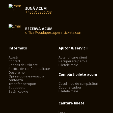
SUNĂ ACUM
+436763806708
REZERVĂ ACUM
office@budapestopera-tickets.com
Informații
Ajutor & servicii
Acasă
Autentificare client
Contact
Recuperare parolă
Conditii de utilizare
Biletele mele
Politica de confidentialitate
Despre noi
Cumpără bilete acum
Opinia dumneavoastra
conteaza
Coșul meu de cumpărături
Transfer aeroport
Cupone cadou
Budapesta
Biletele mele
Setări cookie
Căutare bilete
Locații