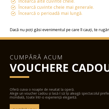
Încearcă alte cuvinte cheie.
Încearcă cuvinte cheie mai generale.
Încearcă o perioadă mai lungă.
Dacă nu poți găsi evenimentul pe care îl cauți, te rugăm
CUMPĂRĂ ACUM
VOUCHERE CADO
Oferă cuiva o noapte de neuitat la operă.
Alege un voucher cadou și lasă-l să își aleagă spectacolul pref
mondială, toate într-o experiență elegantă.