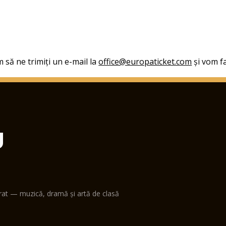
 să ne trimiți un e-mail la
office@europaticket.com
și vom fa
U
erat — muzică, dramă și artă de clasă