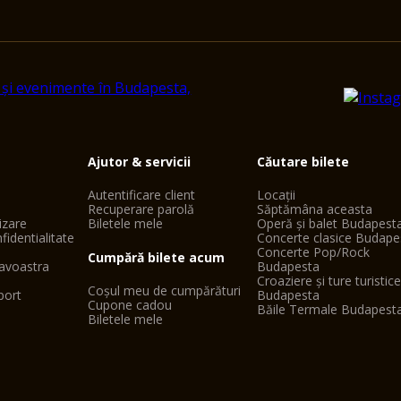
Ajutor & servicii
Căutare bilete
Autentificare client
Locații
Recuperare parolă
Săptămâna aceasta
lizare
Biletele mele
Operă și balet Budapest
fidentialitate
Concerte clasice Budape
Concerte Pop/Rock
Cumpără bilete acum
avoastra
Budapesta
Croaziere și ture turistic
Coșul meu de cumpărături
port
Budapesta
Cupone cadou
Băile Termale Budapest
Biletele mele