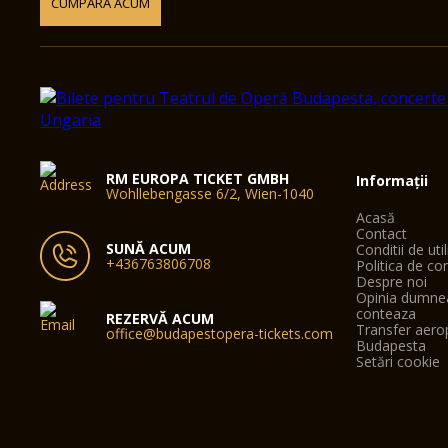
CUMPĂRĂ ACUM
RM EUROPA TICKET GMBH
Informații
Wohllebengasse 6/2, Wien-1040
Acasă
Contact
SUNĂ ACUM
Conditii de uti
+436763806708
Politica de con
Despre noi
Opinia dumne
conteaza
REZERVĂ ACUM
Transfer aero
office@budapestopera-tickets.com
Budapesta
Setări cookie