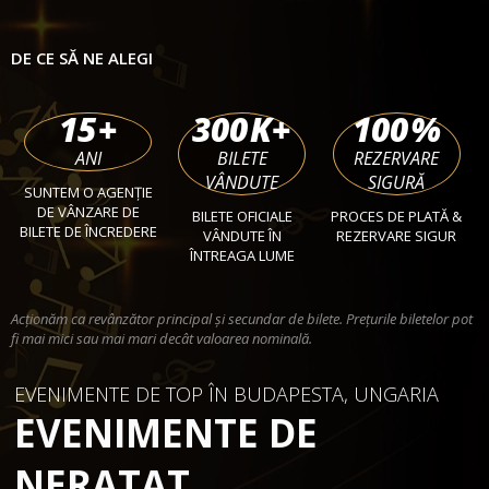
DE CE SĂ NE ALEGI
15
+
300
K+
100
%
ANI
BILETE
REZERVARE
VÂNDUTE
SIGURĂ
SUNTEM O AGENȚIE
DE VÂNZARE DE
BILETE OFICIALE
PROCES DE PLATĂ &
BILETE DE ÎNCREDERE
VÂNDUTE ÎN
REZERVARE SIGUR
ÎNTREAGA LUME
Acționăm ca revânzător principal și secundar de bilete. Prețurile biletelor pot
fi mai mici sau mai mari decât valoarea nominală.
EVENIMENTE DE TOP ÎN BUDAPESTA, UNGARIA
EVENIMENTE DE
NERATAT