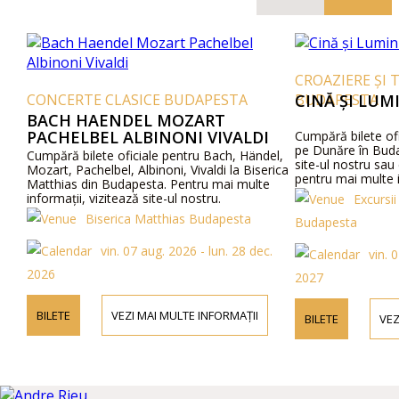
CROAZIERE ȘI 
CONCERTE CLASICE BUDAPESTA
BUDAPESTA
CINĂ ȘI LUM
BACH HAENDEL MOZART
PACHELBEL ALBINONI VIVALDI
Cumpără bilete ofi
pe Dunăre în Buda
Cumpără bilete oficiale pentru Bach, Händel,
site-ul nostru sau
Mozart, Pachelbel, Albinoni, Vivaldi la Biserica
pentru mai multe i
Matthias din Budapesta. Pentru mai multe
detalii despre prog
informații, vizitează site-ul nostru.
Excursii
Biserica Matthias Budapesta
Budapesta
vin. 07 aug. 2026 - lun. 28 dec.
vin. 
2026
2027
BILETE
VEZI MAI MULTE INFORMAȚII
BILETE
VEZ