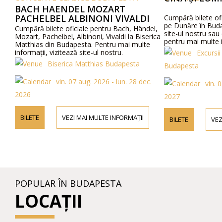
BACH HAENDEL MOZART
PACHELBEL ALBINONI VIVALDI
Cumpără bilete ofi
pe Dunăre în Buda
Cumpără bilete oficiale pentru Bach, Händel,
site-ul nostru sau
Mozart, Pachelbel, Albinoni, Vivaldi la Biserica
pentru mai multe i
Matthias din Budapesta. Pentru mai multe
detalii despre prog
informații, vizitează site-ul nostru.
Excursii
Biserica Matthias Budapesta
Budapesta
vin. 07 aug. 2026 - lun. 28 dec.
vin. 
2026
2027
BILETE
VEZI MAI MULTE INFORMAȚII
BILETE
VEZ
POPULAR ÎN BUDAPESTA
LOCAȚII