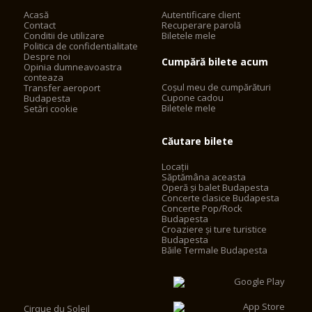
Acasă
Autentificare client
Contact
Recuperare parolă
Conditii de utilizare
Biletele mele
Politica de confidentialitate
Despre noi
Cumpără bilete acum
Opinia dumneavoastra
conteaza
Coșul meu de cumpărături
Transfer aeroport
Cupone cadou
Budapesta
Biletele mele
Setări cookie
Căutare bilete
Locații
Săptămâna aceasta
Operă și balet Budapesta
Concerte clasice Budapesta
Concerte Pop/Rock
Budapesta
Croaziere și ture turistice
Budapesta
Băile Termale Budapesta
Cirque du Soleil