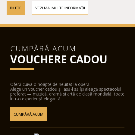
BILETE
VEZI MAI MULTE INFORMAȚII
CUMPĂRĂ ACUM
VOUCHERE CADOU
Oferă cuiva o noapte de neuitat la operă.
Alege un voucher cadou și lasă-l să își aleagă spectacolul
preferat — muzică, dramă și artă de clasă mondială, toate
într-o experiență elegantă.
CUMPĂRĂ ACUM