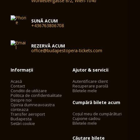
Wohllebengasse 6/2, Wien-1040
SUNĂ ACUM
+436763806708
REZERVĂ ACUM
office@budapestopera-tickets.com
Informații
Ajutor & servicii
Acasă
Autentificare client
Contact
Recuperare parolă
Conditii de utilizare
Biletele mele
Politica de confidentialitate
Despre noi
Cumpără bilete acum
Opinia dumneavoastra
conteaza
Coșul meu de cumpărături
Transfer aeroport
Cupone cadou
Budapesta
Biletele mele
Setări cookie
Căutare bilete