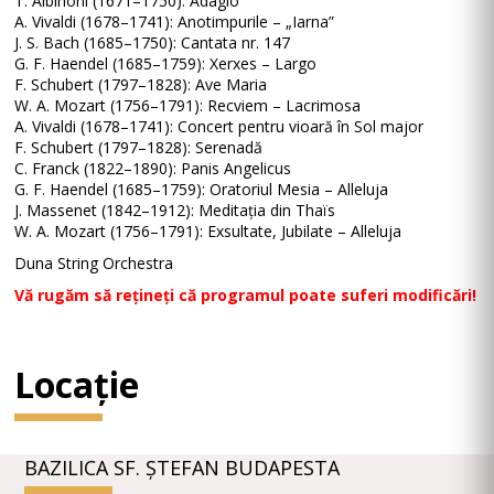
T. Albinoni (1671–1750): Adagio
A. Vivaldi (1678–1741): Anotimpurile – „Iarna”
J. S. Bach (1685–1750): Cantata nr. 147
G. F. Haendel (1685–1759): Xerxes – Largo
F. Schubert (1797–1828): Ave Maria
W. A. Mozart (1756–1791): Recviem – Lacrimosa
A. Vivaldi (1678–1741): Concert pentru vioară în Sol major
F. Schubert (1797–1828): Serenadă
C. Franck (1822–1890): Panis Angelicus
G. F. Haendel (1685–1759): Oratoriul Mesia – Alleluja
J. Massenet (1842–1912): Meditația din Thaïs
W. A. Mozart (1756–1791): Exsultate, Jubilate – Alleluja
Duna String Orchestra
Vă rugăm să rețineți că programul poate suferi modificări!
Locație
BAZILICA SF. ȘTEFAN BUDAPESTA