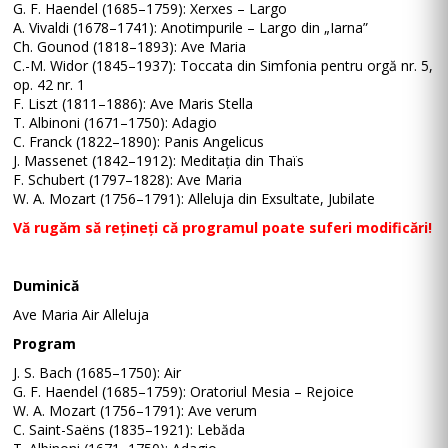
G. F. Haendel (1685–1759): Xerxes – Largo
A. Vivaldi (1678–1741): Anotimpurile – Largo din „Iarna”
Ch. Gounod (1818–1893): Ave Maria
C.-M. Widor (1845–1937): Toccata din Simfonia pentru orgă nr. 5,
op. 42 nr. 1
F. Liszt (1811–1886): Ave Maris Stella
T. Albinoni (1671–1750): Adagio
C. Franck (1822–1890): Panis Angelicus
J. Massenet (1842–1912): Meditația din Thaïs
F. Schubert (1797–1828): Ave Maria
W. A. Mozart (1756–1791): Alleluja din Exsultate, Jubilate
Vă rugăm să rețineți că programul poate suferi modificări!
Duminică
Ave Maria Air Alleluja
Program
J. S. Bach (1685–1750): Air
G. F. Haendel (1685–1759): Oratoriul Mesia – Rejoice
W. A. Mozart (1756–1791): Ave verum
C. Saint-Saëns (1835–1921): Lebăda