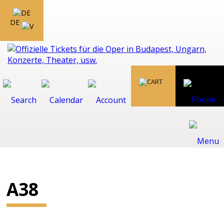
DE
A38