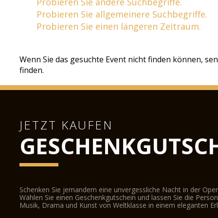
Probieren Sie andere Suchbegriffe.
Probieren Sie allgemeinere Suchbegriffe.
Probieren Sie einen längeren Zeitraum.
Wenn Sie das gesuchte Event nicht finden können, sen
finden.
JETZT KAUFEN
GESCHENKGUTSCH
Schenken Sie jemandem eine unvergessliche Nacht in der Oper
Wählen Sie einen Geschenkgutschein und lassen Sie die Person d
Musik, Drama und Kunst von Weltklasse in einem eleganten Erl