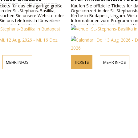
ZERT UND TICKETS
ckets für das einzigartige große
Kaufen Sie offizielle Tickets für d
in der St.-Stephans-Basilika,
Orgelkonzert in der St. Stephansba
suchen Sie unsere Website oder
Kirche in Budapest, Ungarn. Weit
Sie uns telefonisch für weitere
Informationen zum Programm un
n zu den Künstlern,
Preisen finden Sie auf unserer We
.-Stephans-Basilika in Budapest
St.-Stephans-Basilika i
ils und Ticketpreisen.
kontaktieren Sie uns telefonisch.
Mi. 12 Aug. 2026 - Mi. 16 Dez.
Do. 13 Aug. 2026 - D
2026
MEHR INFOS
TICKETS
MEHR INFOS