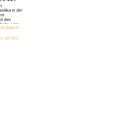
as
silika in der
ere
d den
bsite oder
n Budapest
o. 26 Nov.