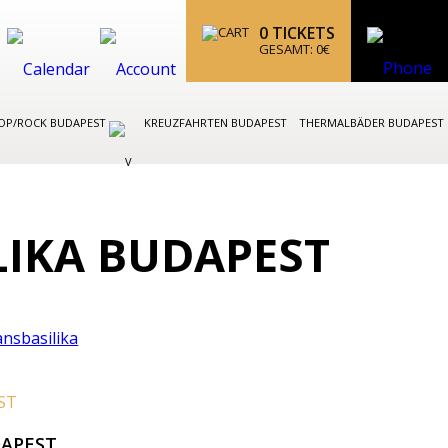
0
TICKETS
GESAMT:
0
€
OP/ROCK BUDAPEST
KREUZFAHRTEN BUDAPEST
THERMALBÄDER BUDAPEST
LIKA BUDAPEST
ST
DAPEST