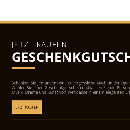
JETZT KAUFEN
GESCHENKGUTSCH
Schenken Sie jemandem eine unvergessliche Nacht in der Oper
Wählen Sie einen Geschenkgutschein und lassen Sie die Person d
Musik, Drama und Kunst von Weltklasse in einem eleganten Erl
JETZT KAUFEN