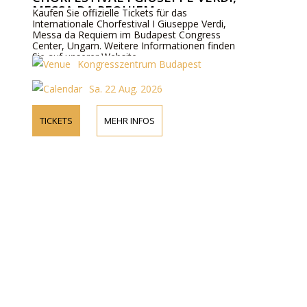
MESSA DA REQUIEM
Kaufen Sie offizielle Tickets für das
Internationale Chorfestival I Giuseppe Verdi,
Messa da Requiem im Budapest Congress
Center, Ungarn. Weitere Informationen finden
Sie auf unserer Website.
Kongresszentrum Budapest
Sa. 22 Aug. 2026
TICKETS
MEHR INFOS