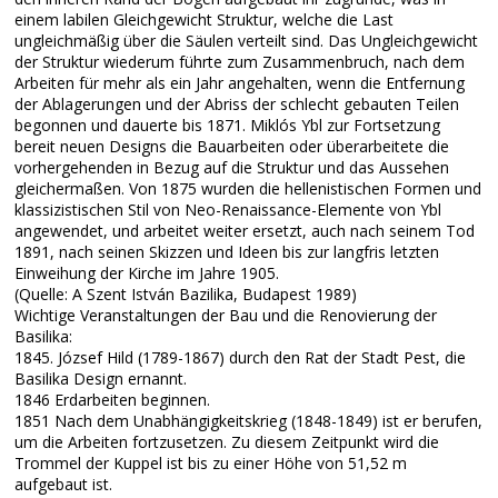
einem labilen Gleichgewicht Struktur, welche die Last
ungleichmäßig über die Säulen verteilt sind. Das Ungleichgewicht
der Struktur wiederum führte zum Zusammenbruch, nach dem
Arbeiten für mehr als ein Jahr angehalten, wenn die Entfernung
der Ablagerungen und der Abriss der schlecht gebauten Teilen
begonnen und dauerte bis 1871. Miklós Ybl zur Fortsetzung
bereit neuen Designs die Bauarbeiten oder überarbeitete die
vorhergehenden in Bezug auf die Struktur und das Aussehen
gleichermaßen. Von 1875 wurden die hellenistischen Formen und
klassizistischen Stil von Neo-Renaissance-Elemente von Ybl
angewendet, und arbeitet weiter ersetzt, auch nach seinem Tod
1891, nach seinen Skizzen und Ideen bis zur langfris letzten
Einweihung der Kirche im Jahre 1905.
(Quelle: A Szent István Bazilika, Budapest 1989)
Wichtige Veranstaltungen der Bau und die Renovierung der
Basilika:
1845. József Hild (1789-1867) durch den Rat der Stadt Pest, die
Basilika Design ernannt.
1846 Erdarbeiten beginnen.
1851 Nach dem Unabhängigkeitskrieg (1848-1849) ist er berufen,
um die Arbeiten fortzusetzen. Zu diesem Zeitpunkt wird die
Trommel der Kuppel ist bis zu einer Höhe von 51,52 m
aufgebaut ist.