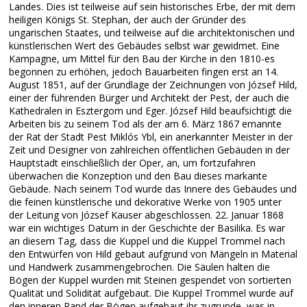
Landes. Dies ist teilweise auf sein historisches Erbe, der mit dem
heiligen Königs St. Stephan, der auch der Gründer des
ungarischen Staates, und teilweise auf die architektonischen und
künstlerischen Wert des Gebäudes selbst war gewidmet. Eine
Kampagne, um Mittel für den Bau der Kirche in den 1810-es
begonnen zu erhöhen, jedoch Bauarbeiten fingen erst an 14.
August 1851, auf der Grundlage der Zeichnungen von József Hild,
einer der führenden Bürger und Architekt der Pest, der auch die
Kathedralen in Esztergom und Eger. József Hild beaufsichtigt die
Arbeiten bis zu seinem Tod als der am 6. März 1867 ernannte
der Rat der Stadt Pest Miklós Ybl, ein anerkannter Meister in der
Zeit und Designer von zahlreichen öffentlichen Gebäuden in der
Hauptstadt einschließlich der Oper, an, um fortzufahren
überwachen die Konzeption und den Bau dieses markante
Gebäude. Nach seinem Tod wurde das Innere des Gebäudes und
die feinen künstlerische und dekorative Werke von 1905 unter
der Leitung von József Kauser abgeschlossen. 22. Januar 1868
war ein wichtiges Datum in der Geschichte der Basilika. Es war
an diesem Tag, dass die Kuppel und die Kuppel Trommel nach
den Entwürfen von Hild gebaut aufgrund von Mängeln in Material
und Handwerk zusammengebrochen. Die Säulen halten die
Bögen der Kuppel wurden mit Steinen gespendet von sortierten
Qualität und Solidität aufgebaut. Die Kuppel Trommel wurde auf
den inneren Rand der Bögen aufgebaut ihr zugrunde, was in