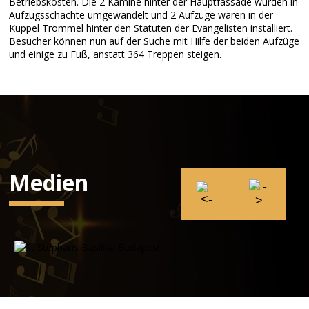
Betriebskosten. Die 2 Kamine hinter der Hauptfassade wurden in
Aufzugsschächte umgewandelt und 2 Aufzüge waren in der
Kuppel Trommel hinter den Statuten der Evangelisten installiert.
Besucher können nun auf der Suche mit Hilfe der beiden Aufzüge
und einige zu Fuß, anstatt 364 Treppen steigen.
Medien