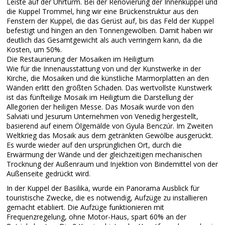
Leiste auf der Uhrturm. Bei der Renovierung der Innenkuppel und
die Kuppel Trommel, hing wir eine Brückenstruktur aus den
Fenstern der Kuppel, die das Gerüst auf, bis das Feld der Kuppel
befestigt und hingen an den Tonnengewölben. Damit haben wir
deutlich das Gesamtgewicht als auch verringern kann, da die
Kosten, um 50%.
Die Restaurierung der Mosaiken im Heiligtum
Wie für die Innenausstattung von und der Kunstwerke in der
Kirche, die Mosaiken und die künstliche Marmorplatten an den
Wänden erlitt den größten Schaden. Das wertvollste Kunstwerk
ist das fünfteilige Mosaik im Heiligtum die Darstellung der
Allegorien der heiligen Messe. Das Mosaik wurde von den
Salviati und Jesurum Unternehmen von Venedig hergestellt,
basierend auf einem Ölgemälde von Gyula Benczúr. Im Zweiten
Weltkrieg das Mosaik aus dem getränkten Gewölbe ausgerückt.
Es wurde wieder auf den ursprünglichen Ort, durch die
Erwärmung der Wände und der gleichzeitigen mechanischen
Trocknung der Außenraum und Injektion von Bindemittel von der
Außenseite gedrückt wird.
In der Kuppel der Basilika, wurde ein Panorama Ausblick für
touristische Zwecke, die es notwendig, Aufzüge zu installieren
gemacht etabliert. Die Aufzüge funktionieren mit
Frequenzregelung, ohne Motor-Haus, spart 60% an der