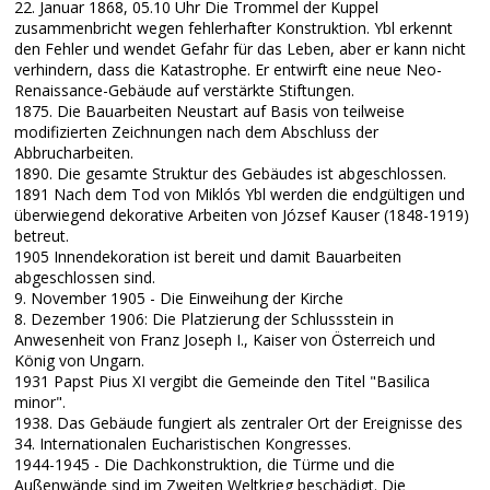
22. Januar 1868, 05.10 Uhr Die Trommel der Kuppel
zusammenbricht wegen fehlerhafter Konstruktion. Ybl erkennt
den Fehler und wendet Gefahr für das Leben, aber er kann nicht
verhindern, dass die Katastrophe. Er entwirft eine neue Neo-
Renaissance-Gebäude auf verstärkte Stiftungen.
1875. Die Bauarbeiten Neustart auf Basis von teilweise
modifizierten Zeichnungen nach dem Abschluss der
Abbrucharbeiten.
1890. Die gesamte Struktur des Gebäudes ist abgeschlossen.
1891 Nach dem Tod von Miklós Ybl werden die endgültigen und
überwiegend dekorative Arbeiten von József Kauser (1848-1919)
betreut.
1905 Innendekoration ist bereit und damit Bauarbeiten
abgeschlossen sind.
9. November 1905 - Die Einweihung der Kirche
8. Dezember 1906: Die Platzierung der Schlussstein in
Anwesenheit von Franz Joseph I., Kaiser von Österreich und
König von Ungarn.
1931 Papst Pius XI vergibt die Gemeinde den Titel "Basilica
minor".
1938. Das Gebäude fungiert als zentraler Ort der Ereignisse des
34. Internationalen Eucharistischen Kongresses.
1944-1945 - Die Dachkonstruktion, die Türme und die
Außenwände sind im Zweiten Weltkrieg beschädigt. Die