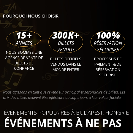
POURQUOI NOUS CHOISIR
15
+
300
K+
100
%
ANNÉES
BILLETS
RÉSERVATION
VENDUS
SÉCURISÉE
NOUS SOMMES UNE
AGENCE DE VENTE DE
BILLETS OFFICIELS
PROCESSUS DE
BILLETS DE
VENDUS DANS LE
PAIEMENT & DE
CONFIANCE
MONDE ENTIER
RÉSERVATION
SÉCURISÉ
Nous agissons en tant que revendeur principal et secondaire de billets. Les
prix des billets peuvent être inférieurs ou supérieurs à leur valeur faciale.
ÉVÉNEMENTS POPULAIRES À BUDAPEST, HONGRIE
ÉVÉNEMENTS À NE PAS