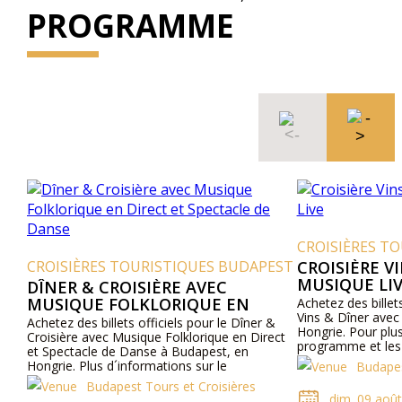
PROGRAMME
CROISIÈRES T
CROISIÈRES TOURISTIQUES BUDAPEST
CROISIÈRE V
MUSIQUE LI
DÎNER & CROISIÈRE AVEC
MUSIQUE FOLKLORIQUE EN
Achetez des billets
Vins & Dîner avec
DIRECT ET SPECTACLE DE DANSE
Achetez des billets officiels pour le Dîner &
Hongrie. Pour plus
Croisière avec Musique Folklorique en Direct
programme et les p
et Spectacle de Danse à Budapest, en
site web ou nous 
Hongrie. Plus d´informations sur le
Budapes
programme et les prix en ligne et par
Budapest Tours et Croisières
téléphone.
dim. 09 août