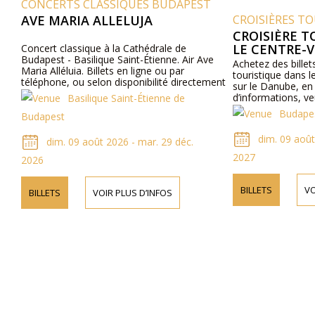
CONCERTS CLASSIQUES BUDAPEST
AVE MARIA ALLELUJA
CROISIÈRES T
CROISIÈRE T
LE CENTRE-V
Concert classique à la Cathédrale de
Budapest - Basilique Saint-Étienne. Air Ave
Achetez des billets
Maria Alléluia. Billets en ligne ou par
touristique dans l
téléphone, ou selon disponibilité directement
sur le Danube, en
à l’église en espèces dans la monnaie locale.
d’informations, veu
Basilique Saint-Étienne de
Budapes
Budapest
dim. 09 août
dim. 09 août 2026 - mar. 29 déc.
2027
2026
BILLETS
VO
BILLETS
VOIR PLUS D’INFOS