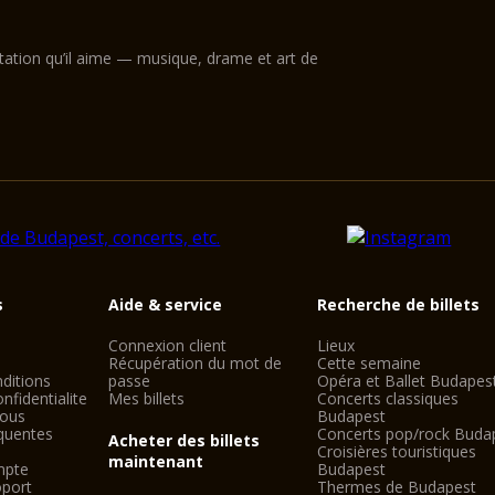
ntation qu’il aime — musique, drame et art de
s
Aide & service
Recherche de billets
Connexion client
Lieux
Récupération du mot de
Cette semaine
ditions
passe
Opéra et Ballet Budapes
nfidentialite
Mes billets
Concerts classiques
nous
Budapest
quentes
Concerts pop/rock Buda
Acheter des billets
Croisières touristiques
maintenant
mpte
Budapest
oport
Thermes de Budapest