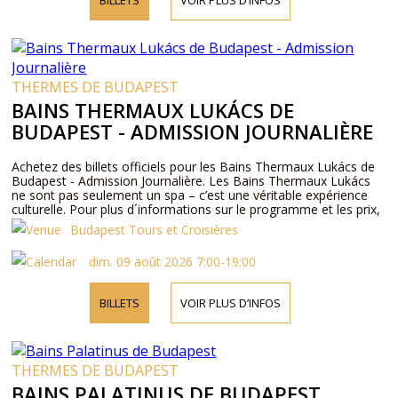
THERMES DE BUDAPEST
BAINS THERMAUX LUKÁCS DE
BUDAPEST - ADMISSION JOURNALIÈRE
Achetez des billets officiels pour les Bains Thermaux Lukács de
Budapest - Admission Journalière. Les Bains Thermaux Lukács
ne sont pas seulement un spa – c’est une véritable expérience
culturelle. Pour plus d´informations sur le programme et les prix,
veuillez visiter notre site web ou nous contacter par téléphone.
Budapest Tours et Croisières
dim. 09 août 2026 7:00-19:00
BILLETS
VOIR PLUS D’INFOS
THERMES DE BUDAPEST
BAINS PALATINUS DE BUDAPEST