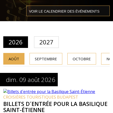
2026
2027
AOÛT
SEPTEMBRE
OCTOBRE
NO
dim. 09 août 2026
CROISIÈRES TOURISTIQUES BUDAPEST
BILLETS D´ENTRÉE POUR LA BASILIQUE
SAINT-ÉTIENNE