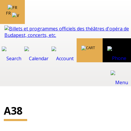
FR
A38