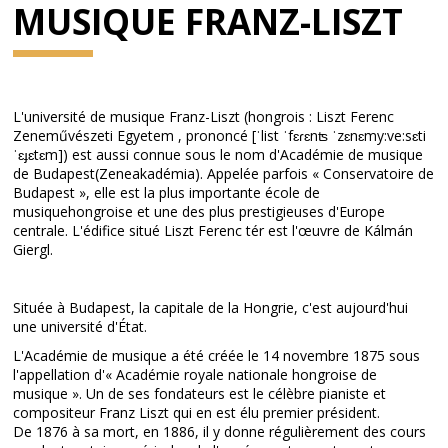
MUSIQUE FRANZ-LISZT
L'université de musique Franz-Liszt (hongrois : Liszt Ferenc
Zeneművészeti Egyetem , prononcé [ˈlist ˈfɛɾɛnʦ ˈzɛnɛmy:ve:sɛti
ˈɛɟɛtɛm]) est aussi connue sous le nom d'Académie de musique
de Budapest(Zeneakadémia). Appelée parfois « Conservatoire de
Budapest », elle est la plus importante école de
musiquehongroise et une des plus prestigieuses d'Europe
centrale. L'édifice situé Liszt Ferenc tér est l'œuvre de Kálmán
Giergl.
Située à Budapest, la capitale de la Hongrie, c'est aujourd'hui
une université d'État.
L'Académie de musique a été créée le 14 novembre 1875 sous
l'appellation d'« Académie royale nationale hongroise de
musique ». Un de ses fondateurs est le célèbre pianiste et
compositeur Franz Liszt qui en est élu premier président.
De 1876 à sa mort, en 1886, il y donne régulièrement des cours