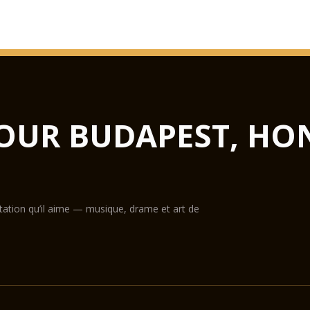
OUR BUDAPEST, HO
ntation qu’il aime — musique, drame et art de