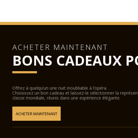
ACHETER MAINTENANT
BONS CADEAUX P
Offrez à quelqu’un une nuit inoubliable à l’opéra.
Choisissez un bon cadeau et laissez-le sélectionner la représe
classe mondiale, réunis dans une expérience élégante.
ACHETER MAINTENANT