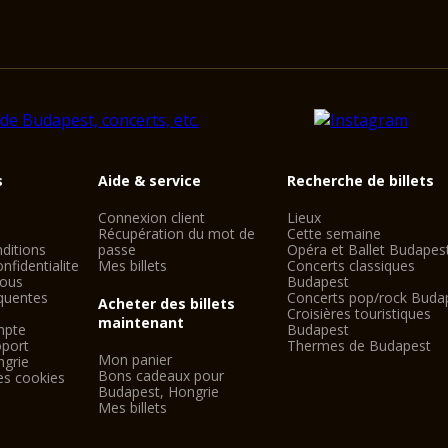
s
Aide & service
Recherche de billets
Connexion client
Lieux
Récupération du mot de
Cette semaine
ditions
passe
Opéra et Ballet Budapes
nfidentialite
Mes billets
Concerts classiques
nous
Budapest
quentes
Concerts pop/rock Buda
Acheter des billets
Croisières touristiques
maintenant
mpte
Budapest
oport
Thermes de Budapest
Mon panier
ngrie
Bons cadeaux pour
es cookies
Budapest, Hongrie
Mes billets