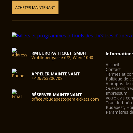
ACHETER MAINTENANT
RM EUROPA TICKET GMBH
Information
Wohllebengasse 6/2, Wien-1040
Accueil
Contact
APPELER MAINTENANT
Termes et con
+436763806708
Politique de co
A propos de 
Questions fre
Impressum
RÉSERVER MAINTENANT
Votre avis co
office@budapestopera-tickets.com
Transfert aér
Budapest, Ho
Paramètres d