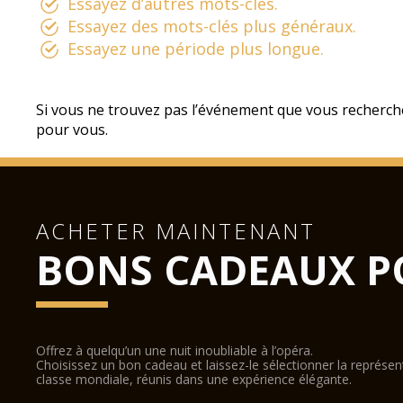
Essayez d’autres mots-clés.
Essayez des mots-clés plus généraux.
Essayez une période plus longue.
Si vous ne trouvez pas l’événement que vous recherch
pour vous.
ACHETER MAINTENANT
BONS CADEAUX P
Offrez à quelqu’un une nuit inoubliable à l’opéra.
Choisissez un bon cadeau et laissez-le sélectionner la représe
classe mondiale, réunis dans une expérience élégante.