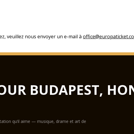
ez, veuillez nous envoyer un e-mail à
office@europaticket.c
OUR BUDAPEST, HO
ntation qu’il aime — musique, drame et art de