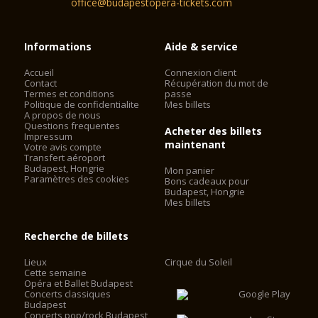
office@budapestopera-tickets.com
Informations
Aide & service
Accueil
Connexion client
Contact
Récupération du mot de
Termes et conditions
passe
Politique de confidentialite
Mes billets
A propos de nous
Questions frequentes
Acheter des billets
Impressum
maintenant
Votre avis compte
Transfert aéroport
Budapest, Hongrie
Mon panier
Paramètres des cookies
Bons cadeaux pour
Budapest, Hongrie
Mes billets
Recherche de billets
Lieux
Cirque du Soleil
Cette semaine
Opéra et Ballet Budapest
Concerts classiques
Budapest
Concerts pop/rock Budapest