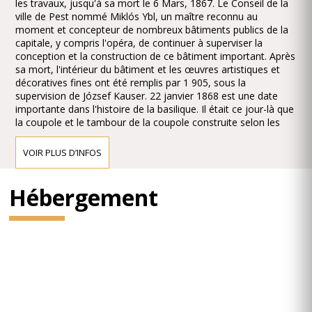
les travaux, jusqu'à sa mort le 6 Mars, 1867. Le Conseil de la
ville de Pest nommé Miklós Ybl, un maître reconnu au
moment et concepteur de nombreux bâtiments publics de la
capitale, y compris l'opéra, de continuer à superviser la
conception et la construction de ce bâtiment important. Après
sa mort, l'intérieur du bâtiment et les œuvres artistiques et
décoratives fines ont été remplis par 1 905, sous la
supervision de József Kauser. 22 janvier 1868 est une date
importante dans l'histoire de la basilique. Il était ce jour-là que
la coupole et le tambour de la coupole construite selon les
plans de Hild sont effondrés en raison de défauts de
matériaux et de l'artisanat. Les piliers qui soutiennent les
VOIR PLUS D’INFOS
voûtes de la coupole ont été construits avec des pierres de
qualité assortis de dons et de solidité. Le tambour de la
coupole a été construite sur le bord intérieur des arches sous-
Hébergement
tendent, résultant en une structure en équilibre précaire qui a
distribué la charge inégale sur les piliers. Le déséquilibre de la
structure à son tour a donné lieu à l'effondrement, après quoi
les œuvres pause pendant plus d'un an, lorsque l'enlèvement
des débris et de la démolition des parties mal construits
engagé et poursuivi jusqu'en 1871. Miklós Ybl préparé de
nouveaux designs pour continuer les travaux de construction
ou révisé les précédents en termes de la structure et
l'apparence semblables. De 1875, les formes hellénistiques et