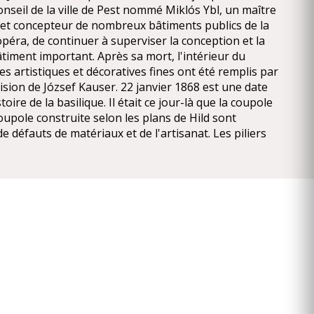
onseil de la ville de Pest nommé Miklós Ybl, un maître
t concepteur de nombreux bâtiments publics de la
'opéra, de continuer à superviser la conception et la
timent important. Après sa mort, l'intérieur du
s artistiques et décoratives fines ont été remplis par
ision de József Kauser. 22 janvier 1868 est une date
oire de la basilique. Il était ce jour-là que la coupole
oupole construite selon les plans de Hild sont
e défauts de matériaux et de l'artisanat. Les piliers
oûtes de la coupole ont été construits avec des
sortis de dons et de solidité. Le tambour de la coupole
le bord intérieur des arches sous-tendent, résultant
quilibre précaire qui a distribué la charge inégale sur
ilibre de la structure à son tour a donné lieu à
s quoi les œuvres pause pendant plus d'un an,
des débris et de la démolition des parties mal
 poursuivi jusqu'en 1871. Miklós Ybl préparé de
r continuer les travaux de construction ou révisé les
 de la structure et l'apparence semblables. De 1875,
ques et un style classique ont été remplacés par des