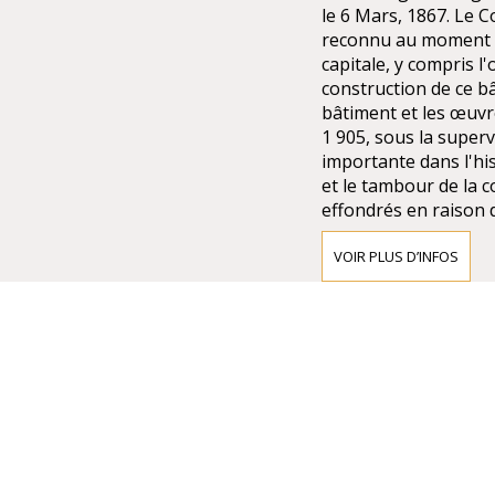
le 6 Mars, 1867. Le C
reconnu au moment e
capitale, y compris l
construction de ce bâ
bâtiment et les œuvre
1 905, sous la superv
importante dans l'hist
et le tambour de la c
effondrés en raison d
qui soutiennent les v
pierres de qualité as
VOIR PLUS D’INFOS
a été construite sur 
en une structure en é
les piliers. Le déséqu
l'effondrement, aprè
lorsque l'enlèvement 
construits engagé et
nouveaux designs pou
précédents en termes
les formes hellénisti