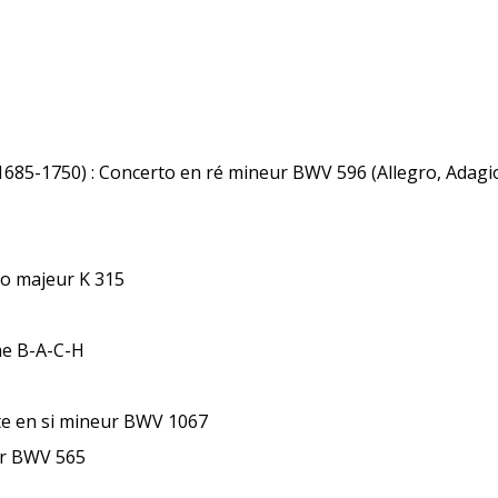
1685-1750) : Concerto en ré mineur BWV 596 (Allegro, Adagio
o majeur K 315
ème B-A-C-H
ite en si mineur BWV 1067
ur BWV 565