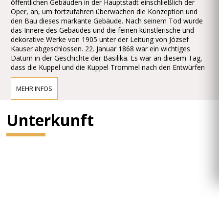
öffentlichen Gebäuden in der Hauptstadt einschließlich der
Oper, an, um fortzufahren überwachen die Konzeption und
den Bau dieses markante Gebäude. Nach seinem Tod wurde
das Innere des Gebäudes und die feinen künstlerische und
dekorative Werke von 1905 unter der Leitung von József
Kauser abgeschlossen. 22. Januar 1868 war ein wichtiges
Datum in der Geschichte der Basilika. Es war an diesem Tag,
dass die Kuppel und die Kuppel Trommel nach den Entwürfen
von Hild gebaut aufgrund von Mängeln in Material und
Handwerk zusammengebrochen. Die Säulen halten die Bögen
MEHR INFOS
der Kuppel wurden mit Steinen gespendet von sortierten
Qualität und Solidität aufgebaut. Die Kuppel Trommel wurde
auf den inneren Rand der Bögen aufgebaut ihr zugrunde, was
Unterkunft
in einem labilen Gleichgewicht Struktur, welche die Last
ungleichmäßig über die Säulen verteilt sind. Das
Ungleichgewicht der Struktur wiederum führte zum
Zusammenbruch, nach dem Arbeiten für mehr als ein Jahr
angehalten, wenn die Entfernung der Ablagerungen und der
Abriss der schlecht gebauten Teilen begonnen und dauerte bis
1871. Miklós Ybl zur Fortsetzung bereit neuen Designs die
Bauarbeiten oder überarbeitete die vorhergehenden in Bezug
auf die Struktur und das Aussehen gleichermaßen. Von 1875
wurden die hellenistischen Formen und klassizistischen Stil
von Neo-Renaissance-Elemente von Ybl angewendet, und