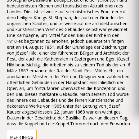
bedeutendsten Kirchen und touristischen Attraktionen des
Landes. Dies ist teilweise auf sein historisches Erbe, der mit
dem heiligen Königs St. Stephan, der auch der Gründer des
ungarischen Staates, und teilweise auf die architektonischen
und künstlerischen Wert des Gebäudes selbst war gewidmet.
Eine Kampagne, um Mittel für den Bau der Kirche in den
1810-es begonnen zu erhöhen, jedoch Bauarbeiten fingen
erst an 14. August 1851, auf der Grundlage der Zeichnungen
von József Hild, einer der führenden Bürger und Architekt der
Pest, der auch die Kathedralen in Esztergom und Eger. József
Hild beaufsichtigt die Arbeiten bis zu seinem Tod als der am 6.
März 1867 ernannte der Rat der Stadt Pest Miklós Ybl, ein
anerkannter Meister in der Zeit und Designer von zahlreichen
öffentlichen Gebäuden in der Hauptstadt einschließlich der
Oper, an, um fortzufahren überwachen die Konzeption und
den Bau dieses markante Gebäude. Nach seinem Tod wurde
das Innere des Gebäudes und die feinen künstlerische und
dekorative Werke von 1905 unter der Leitung von József
Kauser abgeschlossen. 22. Januar 1868 war ein wichtiges
Datum in der Geschichte der Basilika. Es war an diesem Tag,
dass die Kuppel und die Kuppel Trommel nach den Entwürfen
von Hild gebaut aufgrund von Mängeln in Material und
Handwerk zusammengebrochen. Die Säulen halten die Bögen
MEHR INFOS