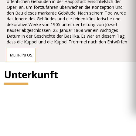
öffentlichen Gebäuden in der Hauptstadt einschließlich der
Oper, an, um fortzufahren überwachen die Konzeption und
den Bau dieses markante Gebäude. Nach seinem Tod wurde
das Innere des Gebäudes und die feinen künstlerische und
dekorative Werke von 1905 unter der Leitung von József
Kauser abgeschlossen. 22. Januar 1868 war ein wichtiges
Datum in der Geschichte der Basilika. Es war an diesem Tag,
dass die Kuppel und die Kuppel Trommel nach den Entwürfen
von Hild gebaut aufgrund von Mängeln in Material und
Handwerk zusammengebrochen. Die Säulen halten die Bögen
MEHR INFOS
der Kuppel wurden mit Steinen gespendet von sortierten
Qualität und Solidität aufgebaut. Die Kuppel Trommel wurde
auf den inneren Rand der Bögen aufgebaut ihr zugrunde, was
Unterkunft
in einem labilen Gleichgewicht Struktur, welche die Last
ungleichmäßig über die Säulen verteilt sind. Das
Ungleichgewicht der Struktur wiederum führte zum
Zusammenbruch, nach dem Arbeiten für mehr als ein Jahr
angehalten, wenn die Entfernung der Ablagerungen und der
Abriss der schlecht gebauten Teilen begonnen und dauerte bis
1871. Miklós Ybl zur Fortsetzung bereit neuen Designs die
Bauarbeiten oder überarbeitete die vorhergehenden in Bezug
auf die Struktur und das Aussehen gleichermaßen. Von 1875
wurden die hellenistischen Formen und klassizistischen Stil
von Neo-Renaissance-Elemente von Ybl angewendet, und