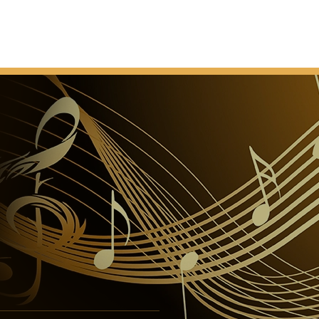
n Neustart auf Basis von teilweise modifizierten
m Abschluss der Abbrucharbeiten.
truktur des Gebäudes ist abgeschlossen.
on Miklós Ybl werden die endgültigen und
ve Arbeiten von József Kauser (1848-1919) betreut.
n ist bereit und damit Bauarbeiten abgeschlossen
Die Einweihung der Kirche
e Platzierung der Schlussstein in Anwesenheit von
ser von Österreich und König von Ungarn.
rgibt die Gemeinde den Titel "Basilica minor".
ngiert als zentraler Ort der Ereignisse des 34.
aristischen Kongresses.
hkonstruktion, die Türme und die Außenwände sind
 beschädigt. Die Dachstruktur als Ganzes
en muss.
ruktion der Kuppel fängt Feuer während der
uf dem Dach.
hte Hand von St. Stephen ist in der Basilika
 bewacht werden.
deckung der großen Kuppel wird auf der Straße unten