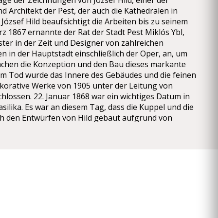
age der Zeichnungen von József Hild, einer der
 Architekt der Pest, der auch die Kathedralen in
József Hild beaufsichtigt die Arbeiten bis zu seinem
rz 1867 ernannte der Rat der Stadt Pest Miklós Ybl,
ter in der Zeit und Designer von zahlreichen
n in der Hauptstadt einschließlich der Oper, an, um
chen die Konzeption und den Bau dieses markante
m Tod wurde das Innere des Gebäudes und die feinen
ekorative Werke von 1905 unter der Leitung von
hlossen. 22. Januar 1868 war ein wichtiges Datum in
asilika. Es war an diesem Tag, dass die Kuppel und die
 den Entwürfen von Hild gebaut aufgrund von
l und Handwerk zusammengebrochen. Die Säulen
r Kuppel wurden mit Steinen gespendet von sortierten
ät aufgebaut. Die Kuppel Trommel wurde auf den
gen aufgebaut ihr zugrunde, was in einem labilen
ur, welche die Last ungleichmäßig über die Säulen
ngleichgewicht der Struktur wiederum führte zum
 dem Arbeiten für mehr als ein Jahr angehalten,
 der Ablagerungen und der Abriss der schlecht
onnen und dauerte bis 1871. Miklós Ybl zur