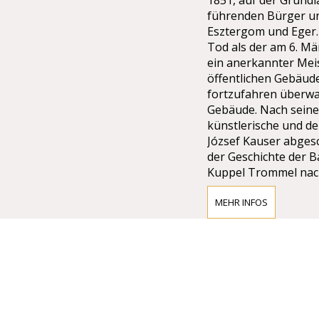
1851, auf der Grundl
führenden Bürger und
Esztergom und Eger. 
Tod als der am 6. Mä
ein anerkannter Meis
öffentlichen Gebäude
fortzufahren überwa
Gebäude. Nach seine
künstlerische und d
József Kauser abgesc
der Geschichte der B
Kuppel Trommel nach
Mängeln in Materia
halten die Bögen de
MEHR INFOS
Qualität und Solidit
inneren Rand der Bö
Gleichgewicht Strukt
verteilt sind. Das U
Zusammenbruch, nach
wenn die Entfernung
gebauten Teilen beg