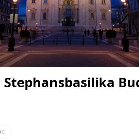
r Stephansbasilika B
rt