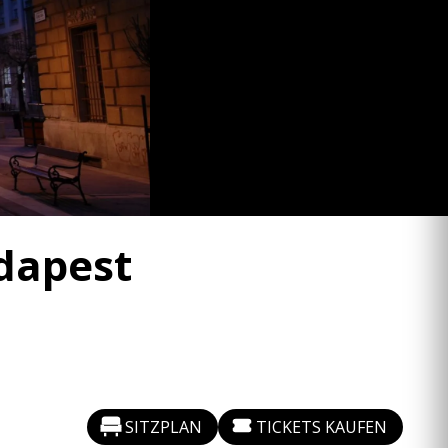
udapest
SITZPLAN
TICKETS KAUFEN