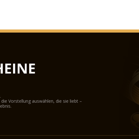
1875. Die Bauarbeite
Zeichnungen nach de
1890. Die gesamte S
1891 Nach dem Tod v
überwiegend dekorati
1905 Innendekoratio
sind.
9. November 1905 - 
8. Dezember 1906: Di
EINE
Franz Joseph I., Kai
1931 Papst Pius XI ve
1938. Das Gebäude fu
Internationalen Euch
1944-1945 - Die Dac
.
im Zweiten Weltkrieg
ie Vorstellung auswählen, die sie liebt –
ausgewechselt werd
ebnis.
1947. Die Holzkonst
Reparaturarbeiten a
1971. Das Heilige Rec
aufgestellt, um dort
1982. Die Plattenab