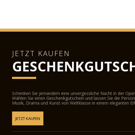
JETZT KAUFEN
GESCHENKGUTSCH
Schenken Sie jemandem eine unvergessliche Nacht in der Oper
Wählen Sie einen Geschenkgutschein und lassen Sie die Person d
Musik, Drama und Kunst von Weltklasse in einem eleganten Erl
JETZT KAUFEN