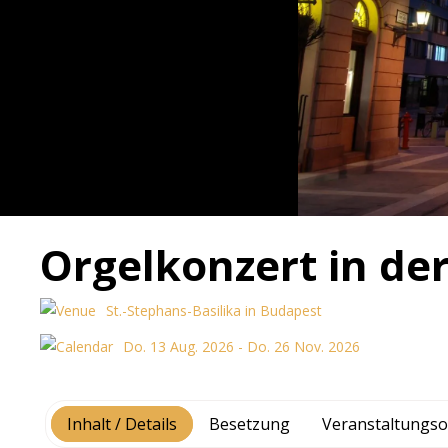
Orgelkonzert in de
St.-Stephans-Basilika in Budapest
Do. 13 Aug. 2026 - Do. 26 Nov. 2026
Inhalt / Details
Besetzung
Veranstaltungso