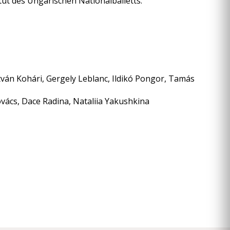
ut des Ungarischen Nationalballetts.
stván Kohári, Gergely Leblanc, Ildikó Pongor, Tamás
ovács, Dace Radina, Nataliia Yakushkina