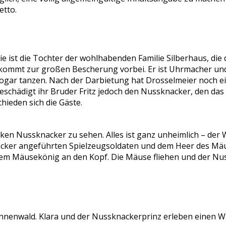
etto.
Sie ist die Tochter der wohlhabenden Familie Silberhaus, di
 kommt zur großen Bescherung vorbei. Er ist Uhrmacher und 
ogar tanzen. Nach der Darbietung hat Drosselmeier noch e
schädigt ihr Bruder Fritz jedoch den Nussknacker, den das
hieden sich die Gäste.
anken Nussknacker zu sehen. Alles ist ganz unheimlich – 
cker angeführten Spielzeugsoldaten und dem Heer des Mäus
hn dem Mäusekönig an den Kopf. Die Mäuse fliehen und der N
annenwald. Klara und der Nussknackerprinz erleben einen W