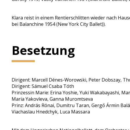
Klara reist in einem Rentierschlitten wieder nach Haus
bei Balanchine 1954 (New York City Ballet)).
Besetzung
Dirigent: Marcell Dénes-Worowski, Peter Dobszay, T
Dirigent: Sámuel Csaba Tóth
Prinzessin Marie: Erina Yoshie, Yuki Wakabayashi, Mari
Maria Yakovleva, Ganna Muromtseva
Prinz: András Rónai, Dumitru Taran, Gergő Ármin Balá
Viachaslau Hnedchyk, Luca Massara