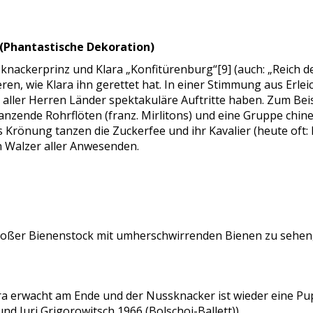
g (Phantastische Dekoration)
nackerprinz und Klara „Konfitürenburg“[9] (auch: „Reich de
ren, wie Klara ihn gerettet hat. In einer Stimmung aus Erl
 aller Herren Länder spektakuläre Auftritte haben. Zum Bei
anzende Rohrflöten (franz. Mirlitons) und eine Gruppe chin
ls Krönung tanzen die Zuckerfee und ihr Kavalier (heute oft:
n Walzer aller Anwesenden.
n großer Bienenstock mit umherschwirrenden Bienen zu sehen
lara erwacht am Ende und der Nussknacker ist wieder eine Pu
nd Juri Grigorowitsch 1966 (Bolschoi-Ballett)).