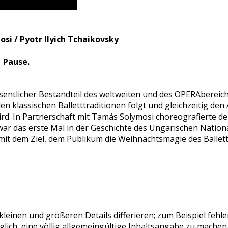
i / Pyotr Ilyich Tchaikovsky
1 Pause.
wesentlicher Bestandteil des weltweiten und des OPERAber
en klassischen Balletttraditionen folgt und gleichzeitig d
rd. In Partnerschaft mit Tamás Solymosi choreografierte d
ar das erste Mal in der Geschichte des Ungarischen Nationa
 mit dem Ziel, dem Publikum die Weihnachtsmagie des Ballett
leinen und größeren Details differieren; zum Beispiel fehl
glich, eine völlig allgemeingültige Inhaltsangabe zu machen