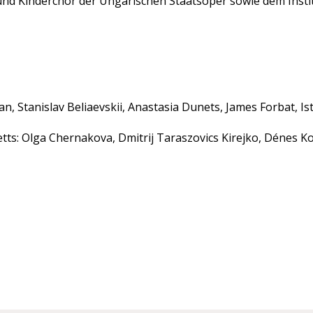
nd Kinderchor der Ungarischen Staatsoper sowie dem Instit
n, Stanislav Beliaevskii, Anastasia Dunets, James Forbat, I
etts: Olga Chernakova, Dmitrij Taraszovics Kirejko, Dénes K