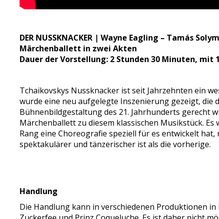
DER NUSSKNACKER | Wayne Eagling – Tamás Solymos
Märchenballett in zwei Akten
Dauer der Vorstellung: 2 Stunden 30 Minuten, mit 
Tchaikovskys Nussknacker ist seit Jahrzehnten ein 
wurde eine neu aufgelegte Inszenierung gezeigt, die d
Bühnenbildgestaltung des 21. Jahrhunderts gerecht wi
Märchenballett zu diesem klassischen Musikstück. Es w
Rang eine Choreografie speziell für es entwickelt hat,
spektakulärer und tänzerischer ist als die vorherige.
Handlung
Die Handlung kann in verschiedenen Produktionen in k
Zuckerfee und Prinz Coqueluche. Es ist daher nicht mö