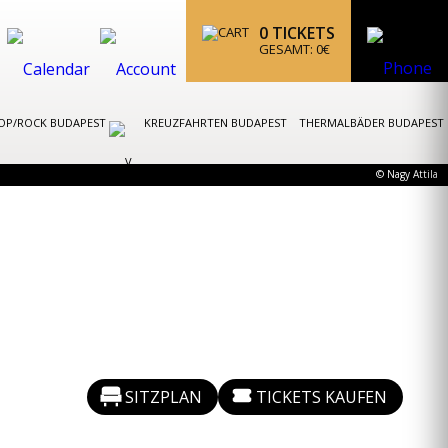
0
TICKETS
GESAMT:
0
€
OP/ROCK BUDAPEST
KREUZFAHRTEN BUDAPEST
THERMALBÄDER BUDAPEST
© Nagy Attila
SITZPLAN
TICKETS KAUFEN