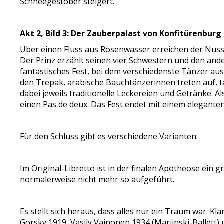
Schneegestöber steigert.
Akt 2, Bild 3: Der Zauberpalast von Konfitürenbur
Über einen Fluss aus Rosenwasser erreichen der Nussk
Der Prinz erzählt seinen vier Schwestern und den ande
fantastisches Fest, bei dem verschiedenste Tänzer aus
den Trepak, arabische Bauchtänzerinnen treten auf, t
dabei jeweils traditionelle Leckereien und Getränke. A
einen Pas de deux. Das Fest endet mit einem elegante
Für den Schluss gibt es verschiedene Varianten:
Im Original-Libretto ist in der finalen Apotheose ei
normalerweise nicht mehr so aufgeführt.
Es stellt sich heraus, dass alles nur ein Traum war. K
Gorsky 1919, Vasily Vainonen 1934 (Mariinski-Ballett) u