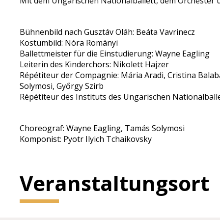
Mit dem Ungarischen Nationalballett, dem Orchester u
Bühnenbild nach Gusztáv Oláh: Beáta Vavrinecz
Kostümbild: Nóra Rományi
Ballettmeister für die Einstudierung: Wayne Eagling
Leiterin des Kinderchors: Nikolett Hajzer
Répétiteur der Compagnie: Mária Aradi, Cristina Balaba
Solymosi, Győrgy Szirb
Répétiteur des Instituts des Ungarischen Nationalball
Choreograf: Wayne Eagling, Tamás Solymosi
Komponist: Pyotr Ilyich Tchaikovsky
Veranstaltungsort