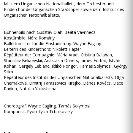
Mit dem Ungarischen Nationalballett, dem Orchester und
Kinderchor der Ungarischen Staatsoper sowie dem Institut des
Ungarischen Nationalballetts.
Bühnenbild nach Gusztáv Oláh: Beáta Vavrinecz
Kostümbild: Nóra Rományi
Ballettmeister für die Einstudierung: Wayne Eagling
Leiterin des Kinderchors: Nikolett Hajzer
Répétiteur der Compagnie: Mária Aradi, Cristina Balaban,
Stanislav Beliaevskii, Anastasia Dunets, James Forbat, István
Kohári, Gergely Leblanc, Ildikó Pongor, Tamás Solymosi, Győrgy
Szirb
Répétiteur des Instituts des Ungarischen Nationalballetts: Olga
Chernakova, Dmitrij Taraszovics Kirejko, Dénes Kovács, Dace
Radina, Nataliia Yakushkina
Choreograf: Wayne Eagling, Tamás Solymosi
Komponist: Pyotr Ilyich Tchaikovsky