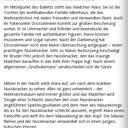
Im Mittelpunkt des Balletts steht das Mädchen Klara. Sie ist die
Tochter der wohlhabenden Familie Silberhaus, die das
Weihnachtsfest mit vielen Freunden und Verwandten feiert. Auch
ihr Patenonkel Drosselmeier kommt zur großen Bescherung
vorbei. Er ist Uhrmacher und Erfinder und beeindruckt die
gesamte Familie mit aufziehbaren Figuren. Diese können
musizieren und sogar tanzen. Nach der Darbietung hat
Drosselmeier noch eine kleine Überraschung aufgespart – einen
prächtigen Nussknacker. Sehr zu Klaras Bestürzung beschädigt
ihr Bruder Fritz jedoch den Nussknacker, den das traurige
Mädchen daraufhin in das Bett ihrer Puppe legt. Nach einem
allgemeinen „Großvatertanz“ verabschieden sich die Gäste.
Mitten in der Nacht steht Klara auf, um nach dem kranken
Nussknacker zu sehen. Alles ist ganz unheimlich – der
Weihnachtsbaum wird immer größer und das Mädchen wird
Zeugin einer Schlacht zwischen den vom Nussknacker
angeführten Spielzeugsoldaten und dem Heer des Mäusekönigs.
Als es für den Nussknacker schlecht aussieht, ergreift Klara einen
Pantoffel und wirft ihn dem Mäusekönig an den Kopf. Die Mäuse
fliehen und der Nussknacker verwandelt sich in einen jungen,
hübschen Prinzen.