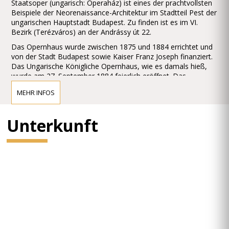
Staatsoper (ungarisch: Operaház) ist eines der prachtvollsten
Beispiele der Neorenaissance-Architektur im Stadtteil Pest der
ungarischen Hauptstadt Budapest. Zu finden ist es im VI.
Bezirk (Terézváros) an der Andrássy út 22.
Das Opernhaus wurde zwischen 1875 und 1884 errichtet und
von der Stadt Budapest sowie Kaiser Franz Joseph finanziert.
Das Ungarische Königliche Opernhaus, wie es damals hieß,
wurde am 27. September 1884 feierlich eröffnet. Das
Gebäude ist überaus reich geschmückt
MEHR INFOS
mit barocken Elementen, mit zahlreichen Ornamenten,
Gemälden und Skulpturen. Besonders erwähnenswert sind die
Wandgemälde in Treppenaufgängen und dem Zuschauerraum
Unterkunft
der Oper, welche von Bertalan Székely, Mór Than und Károly
Lotz angefertigt wurden. Die Budapester Oper gilt als eines
der Meisterwerke von Miklós Yblund als eines der schönsten
Opernhäuser der Welt.
Vor dem Gebäude findet man jeweils eine Statue von Ferenc
Erkel, dem Komponisten der ungarischen Nationalhymne, und
von Franz Liszt, beide geschaffen von Alajos Stróbl.
Ferenc Erkel war der erste Direktor der Oper, aber auch der
bedeutende österreichische Komponist Gustav Mahler hielt
hier von 1888 bis 1891 das Direktorenamt inne.