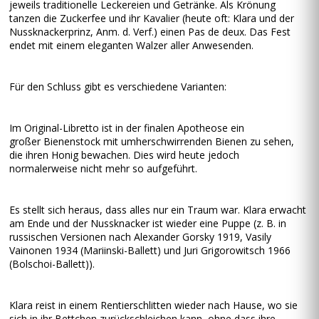
jeweils traditionelle Leckereien und Getränke. Als Krönung
tanzen die Zuckerfee und ihr Kavalier (heute oft: Klara und der
Nussknackerprinz, Anm. d. Verf.) einen Pas de deux. Das Fest
endet mit einem eleganten Walzer aller Anwesenden.
Für den Schluss gibt es verschiedene Varianten:
Im Original-Libretto ist in der finalen Apotheose ein
großer Bienenstock mit umherschwirrenden Bienen zu sehen,
die ihren Honig bewachen. Dies wird heute jedoch
normalerweise nicht mehr so aufgeführt.
Es stellt sich heraus, dass alles nur ein Traum war. Klara erwacht
am Ende und der Nussknacker ist wieder eine Puppe (z. B. in
russischen Versionen nach Alexander Gorsky 1919, Vasily
Vainonen 1934 (Mariinski-Ballett) und Juri Grigorowitsch 1966
(Bolschoi-Ballett)).
Klara reist in einem Rentierschlitten wieder nach Hause, wo sie
sich in ihr Bettchen zurückschleichen kann, ohne dass ihre