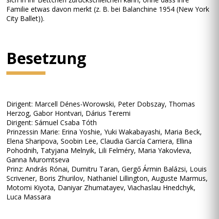
Familie etwas davon merkt (z. B. bei Balanchine 1954 (New York
City Ballet)).
Besetzung
Dirigent: Marcell Dénes-Worowski, Peter Dobszay, Thomas
Herzog, Gabor Hontvari, Dárius Teremi
Dirigent: Sámuel Csaba Tóth
Prinzessin Marie: Erina Yoshie, Yuki Wakabayashi, Maria Beck,
Elena Sharipova, Soobin Lee, Claudia García Carriera, Ellina
Pohodnih, Tatyjana Melnyik, Lili Felméry, Maria Yakovleva,
Ganna Muromtseva
Prinz: András Rónai, Dumitru Taran, Gergő Ármin Balázsi, Louis
Scrivener, Boris Zhurilov, Nathaniel Lillington, Auguste Marmus,
Motomi Kiyota, Daniyar Zhumatayev, Viachaslau Hnedchyk,
Luca Massara