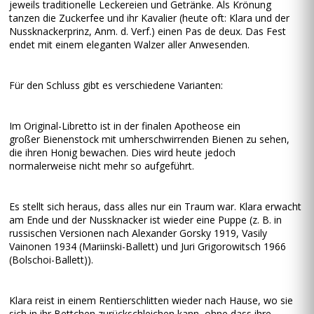
jeweils traditionelle Leckereien und Getränke. Als Krönung
tanzen die Zuckerfee und ihr Kavalier (heute oft: Klara und der
Nussknackerprinz, Anm. d. Verf.) einen Pas de deux. Das Fest
endet mit einem eleganten Walzer aller Anwesenden.
Für den Schluss gibt es verschiedene Varianten:
Im Original-Libretto ist in der finalen Apotheose ein
großer Bienenstock mit umherschwirrenden Bienen zu sehen,
die ihren Honig bewachen. Dies wird heute jedoch
normalerweise nicht mehr so aufgeführt.
Es stellt sich heraus, dass alles nur ein Traum war. Klara erwacht
am Ende und der Nussknacker ist wieder eine Puppe (z. B. in
russischen Versionen nach Alexander Gorsky 1919, Vasily
Vainonen 1934 (Mariinski-Ballett) und Juri Grigorowitsch 1966
(Bolschoi-Ballett)).
Klara reist in einem Rentierschlitten wieder nach Hause, wo sie
sich in ihr Bettchen zurückschleichen kann, ohne dass ihre