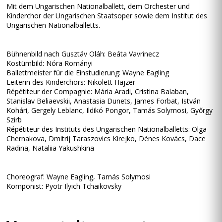
Mit dem Ungarischen Nationalballett, dem Orchester und
Kinderchor der Ungarischen Staatsoper sowie dem Institut des
Ungarischen Nationalballetts.
Bühnenbild nach Gusztáv Oláh: Beáta Vavrinecz
Kostümbild: Nóra Rományi
Ballettmeister für die Einstudierung: Wayne Eagling
Leiterin des Kinderchors: Nikolett Hajzer
Répétiteur der Compagnie: Mária Aradi, Cristina Balaban,
Stanislav Beliaevskii, Anastasia Dunets, James Forbat, István
Kohári, Gergely Leblanc, Ildikó Pongor, Tamás Solymosi, Győrgy
Szirb
Répétiteur des Instituts des Ungarischen Nationalballetts: Olga
Chernakova, Dmitrij Taraszovics Kirejko, Dénes Kovács, Dace
Radina, Nataliia Yakushkina
Choreograf: Wayne Eagling, Tamás Solymosi
Komponist: Pyotr Ilyich Tchaikovsky