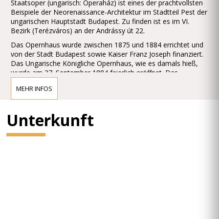
Staatsoper (ungarisch: Operaház) ist eines der prachtvollsten
Beispiele der Neorenaissance-Architektur im Stadtteil Pest der
ungarischen Hauptstadt Budapest. Zu finden ist es im VI.
Bezirk (Terézváros) an der Andrássy út 22.
Das Opernhaus wurde zwischen 1875 und 1884 errichtet und
von der Stadt Budapest sowie Kaiser Franz Joseph finanziert.
Das Ungarische Königliche Opernhaus, wie es damals hieß,
wurde am 27. September 1884 feierlich eröffnet. Das
Gebäude ist überaus reich geschmückt
MEHR INFOS
mit barocken Elementen, mit zahlreichen Ornamenten,
Gemälden und Skulpturen. Besonders erwähnenswert sind die
Wandgemälde in Treppenaufgängen und dem Zuschauerraum
Unterkunft
der Oper, welche von Bertalan Székely, Mór Than und Károly
Lotz angefertigt wurden. Die Budapester Oper gilt als eines
der Meisterwerke von Miklós Yblund als eines der schönsten
Opernhäuser der Welt.
Vor dem Gebäude findet man jeweils eine Statue von Ferenc
Erkel, dem Komponisten der ungarischen Nationalhymne, und
von Franz Liszt, beide geschaffen von Alajos Stróbl.
Ferenc Erkel war der erste Direktor der Oper, aber auch der
bedeutende österreichische Komponist Gustav Mahler hielt
hier von 1888 bis 1891 das Direktorenamt inne.