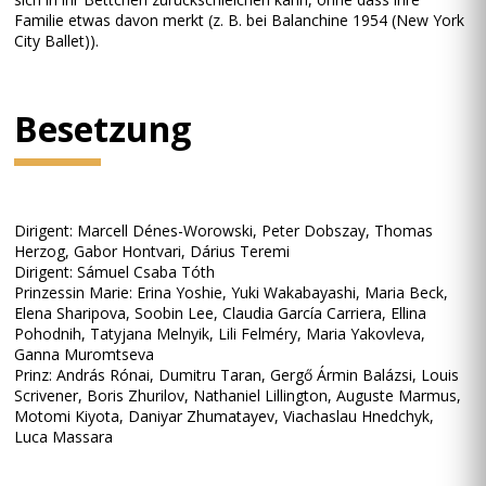
Familie etwas davon merkt (z. B. bei Balanchine 1954 (New York
City Ballet)).
Besetzung
Dirigent: Marcell Dénes-Worowski, Peter Dobszay, Thomas
Herzog, Gabor Hontvari, Dárius Teremi
Dirigent: Sámuel Csaba Tóth
Prinzessin Marie: Erina Yoshie, Yuki Wakabayashi, Maria Beck,
Elena Sharipova, Soobin Lee, Claudia García Carriera, Ellina
Pohodnih, Tatyjana Melnyik, Lili Felméry, Maria Yakovleva,
Ganna Muromtseva
Prinz: András Rónai, Dumitru Taran, Gergő Ármin Balázsi, Louis
Scrivener, Boris Zhurilov, Nathaniel Lillington, Auguste Marmus,
Motomi Kiyota, Daniyar Zhumatayev, Viachaslau Hnedchyk,
Luca Massara