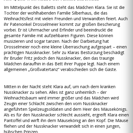
Im Mittelpunkt des Balletts steht das Mädchen Klara. Sie ist die
Tochter der wohlhabenden Familie Silberhaus, die das
Weihnachtsfest mit vielen Freunden und Verwandten feiert. Auch
ihr Patenonkel Drosselmeier kommt zur großen Bescherung
vorbei. Er ist Uhrmacher und Erfinder und beeindruckt die
gesamte Familie mit aufziehbaren Figuren. Diese können
musizieren und sogar tanzen. Nach der Darbietung hat
Drosselmeier noch eine kleine Überraschung aufgespart – einen
prächtigen Nussknacker. Sehr zu Klaras Bestürzung beschädigt
ihr Bruder Fritz jedoch den Nussknacker, den das traurige
Mädchen daraufhin in das Bett ihrer Puppe legt. Nach einem
allgemeinen „Großvatertanz“ verabschieden sich die Gäste.
Mitten in der Nacht steht Klara auf, um nach dem kranken
Nussknacker zu sehen. Alles ist ganz unheimlich – der
Weihnachtsbaum wird immer größer und das Mädchen wird
Zeugin einer Schlacht zwischen den vom Nussknacker
angeführten Spielzeugsoldaten und dem Heer des Mäusekönigs.
Als es für den Nussknacker schlecht aussieht, ergreift Klara einen
Pantoffel und wirft ihn dem Mäusekönig an den Kopf. Die Mäuse
fliehen und der Nussknacker verwandelt sich in einen jungen,
hübschen Prinzen.