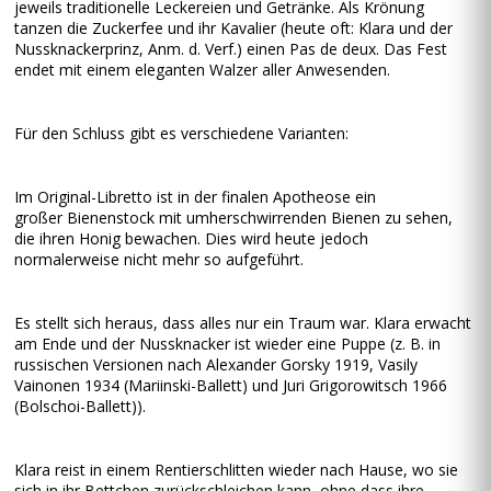
jeweils traditionelle Leckereien und Getränke. Als Krönung
tanzen die Zuckerfee und ihr Kavalier (heute oft: Klara und der
Nussknackerprinz, Anm. d. Verf.) einen Pas de deux. Das Fest
endet mit einem eleganten Walzer aller Anwesenden.
Für den Schluss gibt es verschiedene Varianten:
Im Original-Libretto ist in der finalen Apotheose ein
großer Bienenstock mit umherschwirrenden Bienen zu sehen,
die ihren Honig bewachen. Dies wird heute jedoch
normalerweise nicht mehr so aufgeführt.
Es stellt sich heraus, dass alles nur ein Traum war. Klara erwacht
am Ende und der Nussknacker ist wieder eine Puppe (z. B. in
russischen Versionen nach Alexander Gorsky 1919, Vasily
Vainonen 1934 (Mariinski-Ballett) und Juri Grigorowitsch 1966
(Bolschoi-Ballett)).
Klara reist in einem Rentierschlitten wieder nach Hause, wo sie
sich in ihr Bettchen zurückschleichen kann, ohne dass ihre