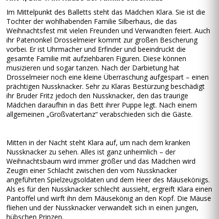
Im Mittelpunkt des Balletts steht das Mädchen Klara. Sie ist die
Tochter der wohlhabenden Familie Silberhaus, die das
Weihnachtsfest mit vielen Freunden und Verwandten feiert. Auch
ihr Patenonkel Drosselmeier kommt zur großen Bescherung
vorbei. Er ist Uhrmacher und Erfinder und beeindruckt die
gesamte Familie mit aufziehbaren Figuren. Diese können
musizieren und sogar tanzen. Nach der Darbietung hat
Drosselmeier noch eine kleine Überraschung aufgespart – einen
prächtigen Nussknacker. Sehr zu Klaras Bestürzung beschädigt
ihr Bruder Fritz jedoch den Nussknacker, den das traurige
Mädchen daraufhin in das Bett ihrer Puppe legt. Nach einem
allgemeinen „Großvatertanz“ verabschieden sich die Gäste.
Mitten in der Nacht steht Klara auf, um nach dem kranken
Nussknacker zu sehen. Alles ist ganz unheimlich – der
Weihnachtsbaum wird immer größer und das Mädchen wird
Zeugin einer Schlacht zwischen den vom Nussknacker
angeführten Spielzeugsoldaten und dem Heer des Mäusekönigs.
Als es für den Nussknacker schlecht aussieht, ergreift Klara einen
Pantoffel und wirft ihn dem Mäusekönig an den Kopf. Die Mäuse
fliehen und der Nussknacker verwandelt sich in einen jungen,
hübschen Prinzen.