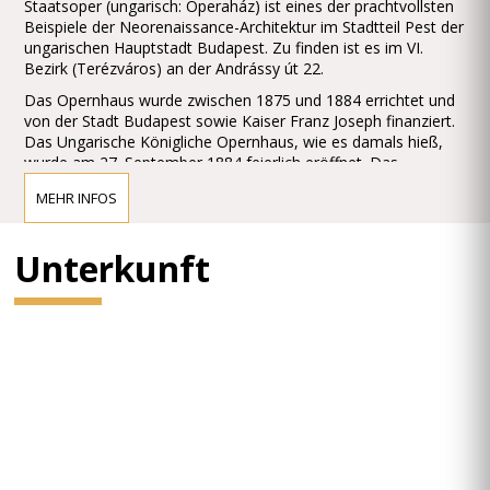
Staatsoper (ungarisch: Operaház) ist eines der prachtvollsten
Beispiele der Neorenaissance-Architektur im Stadtteil Pest der
ungarischen Hauptstadt Budapest. Zu finden ist es im VI.
Bezirk (Terézváros) an der Andrássy út 22.
Das Opernhaus wurde zwischen 1875 und 1884 errichtet und
von der Stadt Budapest sowie Kaiser Franz Joseph finanziert.
Das Ungarische Königliche Opernhaus, wie es damals hieß,
wurde am 27. September 1884 feierlich eröffnet. Das
Gebäude ist überaus reich geschmückt
MEHR INFOS
mit barocken Elementen, mit zahlreichen Ornamenten,
Gemälden und Skulpturen. Besonders erwähnenswert sind die
Wandgemälde in Treppenaufgängen und dem Zuschauerraum
Unterkunft
der Oper, welche von Bertalan Székely, Mór Than und Károly
Lotz angefertigt wurden. Die Budapester Oper gilt als eines
der Meisterwerke von Miklós Yblund als eines der schönsten
Opernhäuser der Welt.
Vor dem Gebäude findet man jeweils eine Statue von Ferenc
Erkel, dem Komponisten der ungarischen Nationalhymne, und
von Franz Liszt, beide geschaffen von Alajos Stróbl.
Ferenc Erkel war der erste Direktor der Oper, aber auch der
bedeutende österreichische Komponist Gustav Mahler hielt
hier von 1888 bis 1891 das Direktorenamt inne.