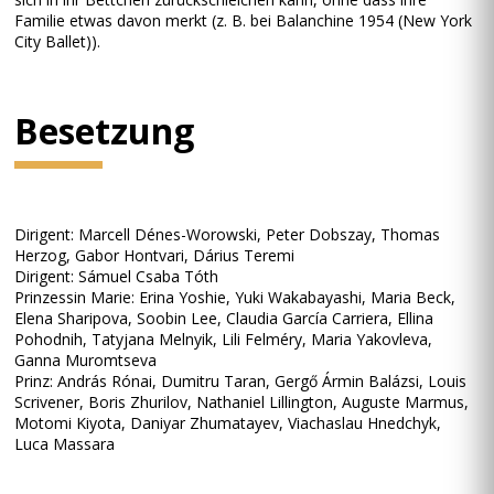
Familie etwas davon merkt (z. B. bei Balanchine 1954 (New York
City Ballet)).
Besetzung
Dirigent: Marcell Dénes-Worowski, Peter Dobszay, Thomas
Herzog, Gabor Hontvari, Dárius Teremi
Dirigent: Sámuel Csaba Tóth
Prinzessin Marie: Erina Yoshie, Yuki Wakabayashi, Maria Beck,
Elena Sharipova, Soobin Lee, Claudia García Carriera, Ellina
Pohodnih, Tatyjana Melnyik, Lili Felméry, Maria Yakovleva,
Ganna Muromtseva
Prinz: András Rónai, Dumitru Taran, Gergő Ármin Balázsi, Louis
Scrivener, Boris Zhurilov, Nathaniel Lillington, Auguste Marmus,
Motomi Kiyota, Daniyar Zhumatayev, Viachaslau Hnedchyk,
Luca Massara