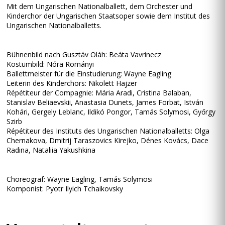
Mit dem Ungarischen Nationalballett, dem Orchester und
Kinderchor der Ungarischen Staatsoper sowie dem Institut des
Ungarischen Nationalballetts.
Bühnenbild nach Gusztáv Oláh: Beáta Vavrinecz
Kostümbild: Nóra Rományi
Ballettmeister für die Einstudierung: Wayne Eagling
Leiterin des Kinderchors: Nikolett Hajzer
Répétiteur der Compagnie: Mária Aradi, Cristina Balaban,
Stanislav Beliaevskii, Anastasia Dunets, James Forbat, István
Kohári, Gergely Leblanc, Ildikó Pongor, Tamás Solymosi, Győrgy
Szirb
Répétiteur des Instituts des Ungarischen Nationalballetts: Olga
Chernakova, Dmitrij Taraszovics Kirejko, Dénes Kovács, Dace
Radina, Nataliia Yakushkina
Choreograf: Wayne Eagling, Tamás Solymosi
Komponist: Pyotr Ilyich Tchaikovsky