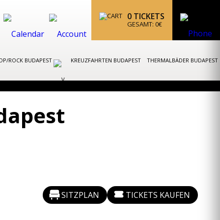
0
TICKETS
GESAMT:
0
€
OP/ROCK BUDAPEST
KREUZFAHRTEN BUDAPEST
THERMALBÄDER BUDAPEST
udapest
SITZPLAN
TICKETS KAUFEN