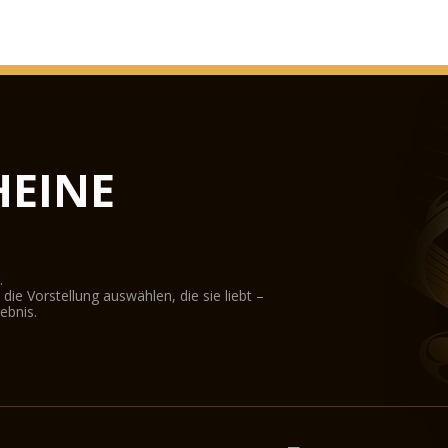
1890. Die gesamte S
1891 Nach dem Tod v
überwiegend dekorati
1905 Innendekoratio
sind.
9. November 1905 - 
8. Dezember 1906: Di
EINE
Franz Joseph I., Kai
1931 Papst Pius XI ve
1938. Das Gebäude fu
Internationalen Euch
1944-1945 - Die Dac
.
im Zweiten Weltkrieg
ie Vorstellung auswählen, die sie liebt –
ausgewechselt werd
ebnis.
1947. Die Holzkonst
Reparaturarbeiten a
1971. Das Heilige Rec
aufgestellt, um dort
1982. Die Plattenab
durch einen Sturm fe