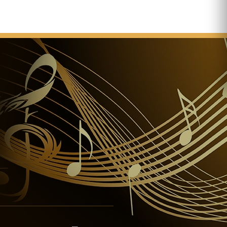
truktur des Gebäudes ist abgeschlossen.
on Miklós Ybl werden die endgültigen und
ve Arbeiten von József Kauser (1848-1919) betreut.
n ist bereit und damit Bauarbeiten abgeschlossen
Die Einweihung der Kirche
e Platzierung der Schlussstein in Anwesenheit von
ser von Österreich und König von Ungarn.
rgibt die Gemeinde den Titel "Basilica minor".
ngiert als zentraler Ort der Ereignisse des 34.
aristischen Kongresses.
hkonstruktion, die Türme und die Außenwände sind
 beschädigt. Die Dachstruktur als Ganzes
en muss.
ruktion der Kuppel fängt Feuer während der
uf dem Dach.
hte Hand von St. Stephen ist in der Basilika
 bewacht werden.
deckung der großen Kuppel wird auf der Straße unten
gte, und die Kirche Gebäude wird lebensgefährlich.