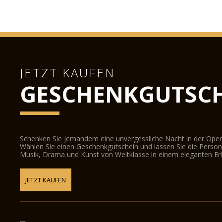
JETZT KAUFEN
GESCHENKGUTSCH
Schenken Sie jemandem eine unvergessliche Nacht in der Oper
Wählen Sie einen Geschenkgutschein und lassen Sie die Person d
Musik, Drama und Kunst von Weltklasse in einem eleganten Erl
JETZT KAUFEN