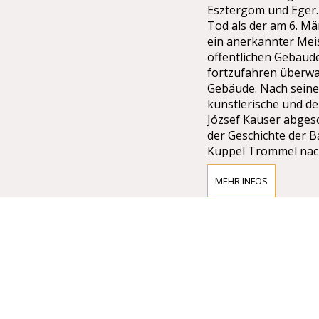
Esztergom und Eger. 
Tod als der am 6. Mä
ein anerkannter Meis
öffentlichen Gebäude
fortzufahren überwa
Gebäude. Nach seine
künstlerische und d
József Kauser abgesc
der Geschichte der B
Kuppel Trommel nach
Mängeln in Materia
halten die Bögen de
MEHR INFOS
Qualität und Solidit
inneren Rand der Bö
Gleichgewicht Strukt
verteilt sind. Das U
Zusammenbruch, nach
wenn die Entfernung
gebauten Teilen beg
Fortsetzung bereit n