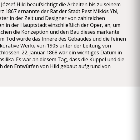
József Hild beaufsichtigt die Arbeiten bis zu seinem
rz 1867 ernannte der Rat der Stadt Pest Miklós Ybl,
ter in der Zeit und Designer von zahlreichen
n in der Hauptstadt einschließlich der Oper, an, um
chen die Konzeption und den Bau dieses markante
m Tod wurde das Innere des Gebäudes und die feinen
ekorative Werke von 1905 unter der Leitung von
hlossen. 22. Januar 1868 war ein wichtiges Datum in
asilika. Es war an diesem Tag, dass die Kuppel und die
 den Entwürfen von Hild gebaut aufgrund von
l und Handwerk zusammengebrochen. Die Säulen
r Kuppel wurden mit Steinen gespendet von sortierten
ät aufgebaut. Die Kuppel Trommel wurde auf den
gen aufgebaut ihr zugrunde, was in einem labilen
ur, welche die Last ungleichmäßig über die Säulen
ngleichgewicht der Struktur wiederum führte zum
 dem Arbeiten für mehr als ein Jahr angehalten,
 der Ablagerungen und der Abriss der schlecht
onnen und dauerte bis 1871. Miklós Ybl zur
euen Designs die Bauarbeiten oder überarbeitete die