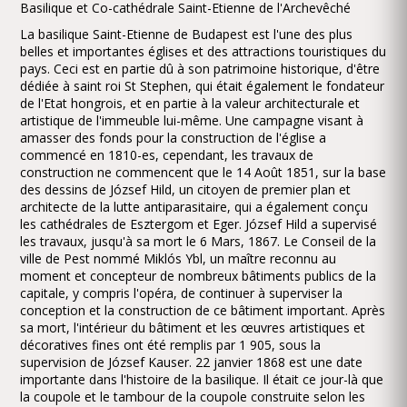
Basilique et Co-cathédrale Saint-Etienne de l'Archevêché
La basilique Saint-Etienne de Budapest est l'une des plus
belles et importantes églises et des attractions touristiques du
pays. Ceci est en partie dû à son patrimoine historique, d'être
dédiée à saint roi St Stephen, qui était également le fondateur
de l'Etat hongrois, et en partie à la valeur architecturale et
artistique de l'immeuble lui-même. Une campagne visant à
amasser des fonds pour la construction de l'église a
commencé en 1810-es, cependant, les travaux de
construction ne commencent que le 14 Août 1851, sur la base
des dessins de József Hild, un citoyen de premier plan et
architecte de la lutte antiparasitaire, qui a également conçu
les cathédrales de Esztergom et Eger. József Hild a supervisé
les travaux, jusqu'à sa mort le 6 Mars, 1867. Le Conseil de la
ville de Pest nommé Miklós Ybl, un maître reconnu au
moment et concepteur de nombreux bâtiments publics de la
capitale, y compris l'opéra, de continuer à superviser la
conception et la construction de ce bâtiment important. Après
sa mort, l'intérieur du bâtiment et les œuvres artistiques et
décoratives fines ont été remplis par 1 905, sous la
supervision de József Kauser. 22 janvier 1868 est une date
importante dans l'histoire de la basilique. Il était ce jour-là que
la coupole et le tambour de la coupole construite selon les