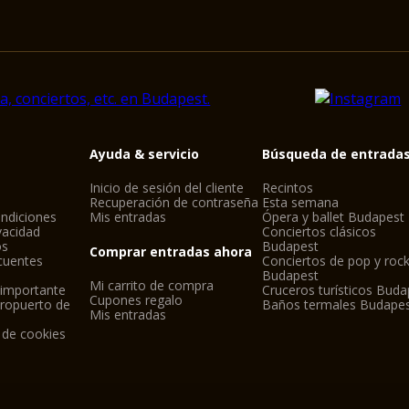
Ayuda & servicio
Búsqueda de entrada
Inicio de sesión del cliente
Recintos
Recuperación de contraseña
Esta semana
ndiciones
Mis entradas
Ópera y ballet Budapest
ivacidad
Conciertos clásicos
os
Budapest
Comprar entradas ahora
cuentes
Conciertos de pop y roc
Budapest
Mi carrito de compra
 importante
Cruceros turísticos Buda
Cupones regalo
eropuerto de
Baños termales Budape
Mis entradas
 de cookies