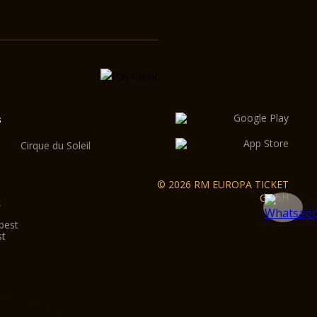
s
Cirque du Soleil
© 2026 RM EUROPA TICKET
GmbH
k
pest
st