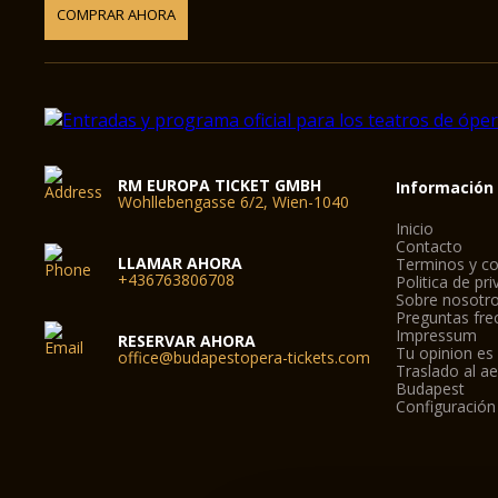
COMPRAR AHORA
RM EUROPA TICKET GMBH
Información
Wohllebengasse 6/2, Wien-1040
Inicio
Contacto
LLAMAR AHORA
Terminos y co
+436763806708
Politica de pr
Sobre nosotr
Preguntas fre
Impressum
RESERVAR AHORA
Tu opinion es
office@budapestopera-tickets.com
Traslado al a
Budapest
Configuración