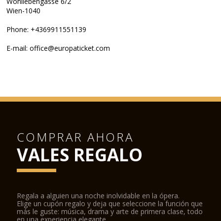
Wohllebengasse 6/2
Wien-1040
Phone: +4369911551139
E-mail: office@europaticket.com
COMPRAR AHORA
VALES REGALO
Regala a alguien una noche inolvidable en la ópera.
Elige un cupón regalo y deja que seleccione la función que
más le guste: música, drama y arte de primera clase, todo
en una experiencia elegante.