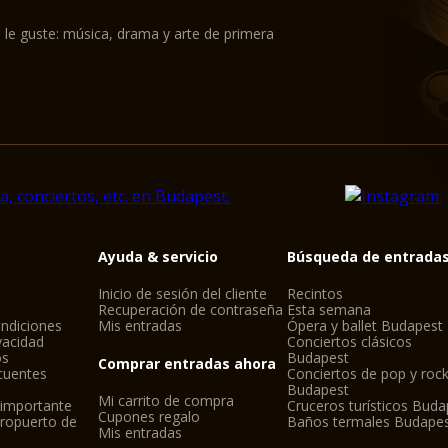
están dañados en la 
en su conjunto neces
 le guste: música, drama y arte de primera
1947. La estructura 
trabajos de reparació
1971. El Santo Mano 
tener vigilancia allí.
1982. La cubierta de 
tormenta, y el edifici
1983. Fecha de inicio
1991. El Papa Juan Pab
Esteban.
1993. El Papa levanta 
Ayuda & servicio
Búsqueda de entrada
Arzobispado.
16 de agosto 2001 - El
Inicio de sesión del cliente
Recintos
en relación con la ce
Recuperación de contraseña
Esta semana
ndiciones
Mis entradas
Ópera y ballet Budapest
14 de agosto 2003 - 
ivacidad
Conciertos clásicos
restauración.
os
Budapest
Comprar entradas ahora
Construcción especial
cuentes
Conciertos de pop y roc
Budapest
La idea más espectac
Mi carrito de compra
 importante
Cruceros turísticos Buda
Cupones regalo
el andamio colgante.
eropuerto de
Baños termales Budape
Mis entradas
de la cornisa princip