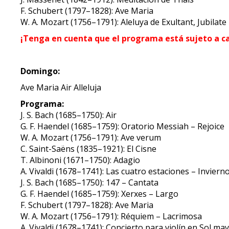
F. Schubert (1797–1828): Ave Maria
W. A. Mozart (1756–1791): Aleluya de Exultant, Jubilate
¡Tenga en cuenta que el programa está sujeto a c
Domingo:
Ave Maria Air Alleluja
Programa:
J. S. Bach (1685–1750): Air
G. F. Haendel (1685–1759): Oratorio Messiah – Rejoice
W. A. Mozart (1756–1791): Ave verum
C. Saint-Saëns (1835–1921): El Cisne
T. Albinoni (1671–1750): Adagio
A. Vivaldi (1678–1741): Las cuatro estaciones – Inviern
J. S. Bach (1685–1750): 147 – Cantata
G. F. Haendel (1685–1759): Xerxes – Largo
F. Schubert (1797–1828): Ave Maria
W. A. Mozart (1756–1791): Réquiem – Lacrimosa
A. Vivaldi (1678–1741): Concierto para violín en Sol ma