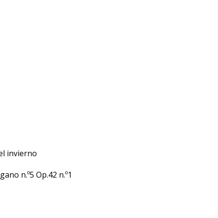
el invierno
gano n.º5 Op.42 n.º1