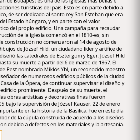
an de Budapest es una de las iglesias más bellas e
acciones turísticas del país. Esto es en parte debido a
ico, de ser dedicado al santo rey San Esteban que era
del Estado húngaro, y en parte con el valor
stico del propio edificio. Una campaña para recaudar
ucción de la iglesia comenzó en el 1810-es, sin
de construcción no comenzaron al 14 de agosto de
ibujos de József Hild, un ciudadano líder y artífice de
diseñó las catedrales de Esztergom y Eger. József Hild
asta su muerte a partir del 6 de marzo de 1867. El
d de Pest nombrado Miklós Ybl, un reconocido maestro
iseñador de numerosos edificios públicos de la ciudad
a Casa de la Ópera, de continuar supervisar el diseño y
 edificio prominente. Después de su muerte, el
y las obras artísticas y decorativas finas fueron
5 bajo la supervisión de József Kauser. 22 de enero
portante en la historia de la Basílica. Fue en este día
ambor de la cúpula construida de acuerdo a los diseños
on debido a defectos en los materiales y la artesanía.
ienen los arcos de la cúpula se construyeron con
lidad variada y solidez. El tambor de la cúpula fue