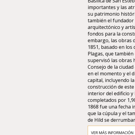
Basílica de San Esteb
importantes y las atr
su patrimonio histór
también el fundador 
arquitectónico y artí
fondos para la constr
embargo, las obras 
1851, basado en los d
Plagas, que también 
supervisó las obras h
Consejo de la ciuda
en el momento y el d
capital, incluyendo l
construcción de este
interior del edificio 
completados por 1,90
1868 fue una fecha im
que la cúpula y el t
de Hild se derrumbar
Los pilares que sost
piedras donadas de ca
VER MÁS INFORMACIÓN