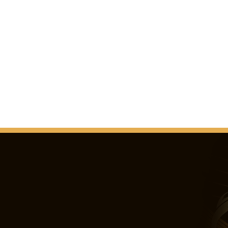
22 de enero 1868, 17
construcción defectuo
vida, sin embargo, no
neo-renacentista sob
1875. Las obras de c
parcialmente modific
demolición.
1890. se completa Tod
1891. Tras la muerte 
predominantemente d
(1.848 a 1.919).
1905. La decoración i
construcción se conc
09 de noviembre 1905 
08 de diciembre 1906:
Francisco José I, emp
1931. premios Papa Pío
1938. El edificio fun
34 ° Congreso Eucarí
1944-45 - La estructu