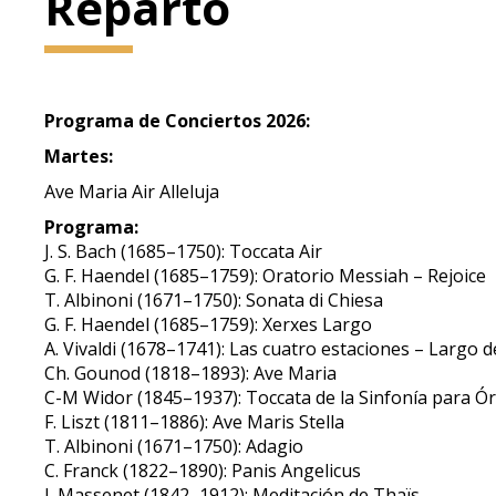
Reparto
Programa de Conciertos 2026:
Martes:
Ave Maria Air Alleluja
Programa:
J. S. Bach (1685–1750): Toccata Air
G. F. Haendel (1685–1759): Oratorio Messiah – Rejoice
T. Albinoni (1671–1750): Sonata di Chiesa
G. F. Haendel (1685–1759): Xerxes Largo
A. Vivaldi (1678–1741): Las cuatro estaciones – Largo d
Ch. Gounod (1818–1893): Ave Maria
C-M Widor (1845–1937): Toccata de la Sinfonía para Ór
F. Liszt (1811–1886): Ave Maris Stella
T. Albinoni (1671–1750): Adagio
C. Franck (1822–1890): Panis Angelicus
J. Massenet (1842–1912): Meditación de Thaïs