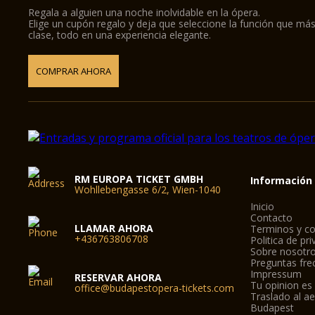
Regala a alguien una noche inolvidable en la ópera.
Elige un cupón regalo y deja que seleccione la función que más
clase, todo en una experiencia elegante.
COMPRAR AHORA
RM EUROPA TICKET GMBH
Información
Wohllebengasse 6/2, Wien-1040
Inicio
Contacto
LLAMAR AHORA
Terminos y co
+436763806708
Politica de pr
Sobre nosotr
Preguntas fre
Impressum
RESERVAR AHORA
Tu opinion es
office@budapestopera-tickets.com
Traslado al a
Budapest