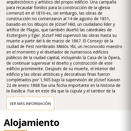
arquitectónico y artístico del propio edificio. Una campaña
para recaudar fondos para la construcción de la iglesia
comenzó en el 1810-es, sin embargo, las obras de
construcción no comenzaron al 14 de agosto de 1851,
basado en los dibujos de József Hild, un ciudadano líder y
artífice de Plagas, que también diseñó las catedrales de
Esztergom y Eger. József Hild supervisó las obras hasta su
muerte a partir del 6 de marzo de 1867. El Consejo de la
ciudad de Pest nombrado Miklós Ybl, un reconocido maestro
en el momento y el diseñador de numerosos edificios
públicos de la ciudad capital, incluyendo la Casa de la Ópera,
de continuar supervisar el diseño y construcción de este
edificio prominente. Después de su muerte, el interior del
edificio y las obras artísticas y decorativas finas fueron
completados por 1,905 bajo la supervisión de József Kauser.
22 de enero 1868 fue una fecha importante en la historia de
la Basílica. Fue en este día que la cúpula y el tambor de la
cúpula construida de acuerdo a los diseños de Hild se
derrumbaron debido a defectos en los materiales y la
VER MÁS INFORMACIÓN
artesanía. Los pilares que sostienen los arcos de la cúpula se
construyeron con piedras donadas de calidad variada y
solidez. El tambor de la cúpula fue construida en el borde
Alojamiento
interior de los arcos que se sustenta, lo que resulta en una
estructura precariamente equilibrada que distribuye la carga