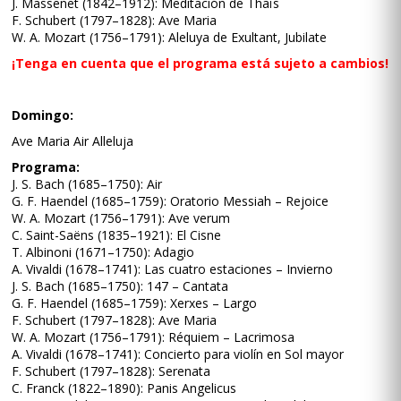
J. Massenet (1842–1912): Meditación de Thaïs
F. Schubert (1797–1828): Ave Maria
W. A. Mozart (1756–1791): Aleluya de Exultant, Jubilate
¡Tenga en cuenta que el programa está sujeto a cambios!
Domingo:
Ave Maria Air Alleluja
Programa:
J. S. Bach (1685–1750): Air
G. F. Haendel (1685–1759): Oratorio Messiah – Rejoice
W. A. Mozart (1756–1791): Ave verum
C. Saint-Saëns (1835–1921): El Cisne
T. Albinoni (1671–1750): Adagio
A. Vivaldi (1678–1741): Las cuatro estaciones – Invierno
J. S. Bach (1685–1750): 147 – Cantata
G. F. Haendel (1685–1759): Xerxes – Largo
F. Schubert (1797–1828): Ave Maria
W. A. Mozart (1756–1791): Réquiem – Lacrimosa
A. Vivaldi (1678–1741): Concierto para violín en Sol mayor
F. Schubert (1797–1828): Serenata
C. Franck (1822–1890): Panis Angelicus