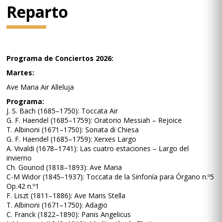
Reparto
Programa de Conciertos 2026:
Martes:
Ave Maria Air Alleluja
Programa:
J. S. Bach (1685–1750): Toccata Air
G. F. Haendel (1685–1759): Oratorio Messiah – Rejoice
T. Albinoni (1671–1750): Sonata di Chiesa
G. F. Haendel (1685–1759): Xerxes Largo
A. Vivaldi (1678–1741): Las cuatro estaciones – Largo del
invierno
Ch. Gounod (1818–1893): Ave Maria
C-M Widor (1845–1937): Toccata de la Sinfonía para Órgano n.º5
Op.42 n.º1
F. Liszt (1811–1886): Ave Maris Stella
T. Albinoni (1671–1750): Adagio
C. Franck (1822–1890): Panis Angelicus