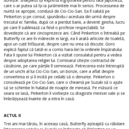
dorește. Sharpless își exprimă îngrijorarea pentru fata japoneză,
care s-ar putea să își ia jurămintele mai în serios. Procesiunea de
nuntă se apropie, condusă de Cio-Cio-San. Ea îl salută pe
Pinkerton și pe consul, spunându-i acestuia din urmă despre
trecutul ei: familia, după ce a pierdut banii, a devenit geisha, lucru
pe care îl subliniază ca fiind o profesie respectabilă. Se
dovedește că are cincisprezece ani. Când Pinkerton o întreabă pe
Butterfly ce are în mânecile ei largi, ea îi arată articole de toaletă,
apoi un cuțit înfășurat, despre care nu vrea să discute. Goro
explică faptul că tatăl ei a comis hara-kiri la ordinele împăratului.
Fata îi spune lui Pinkerton că a vizitat consulatul pentru a vedea
despre adoptarea religiei lui. Comisarul citește contractul de
căsătorie, pe care părțile îl semnează. Petrecerea este întreruptă
de un unchi al lui Cio-Cio-San, un bonze, care a aflat despre
convertirea ei și îi incită pe ceilalți să o denunțe. Pinkerton o
consolează pe Cio-Cio-San, care o cheamă pe Suzuki să o ajute
să se schimbe în halatul de noapte de mireasă. Pe măsură ce
seara se lasă, Pinkerton îi vorbește cu dragoste miresei sale și se
îmbrățișează înainte de a intra în casă.
ACTUL II
Trei ani mai târziu, în aceeași casă, Butterfly așteaptă cu răbdare