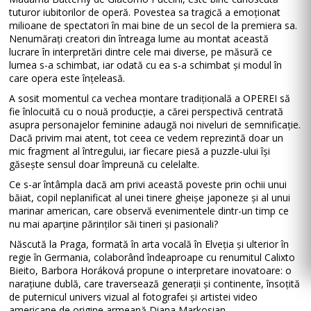
tuturor iubitorilor de operă. Povestea sa tragică a emoționat
milioane de spectatori în mai bine de un secol de la premiera sa.
Nenumărați creatori din întreaga lume au montat această
lucrare în interpretări dintre cele mai diverse, pe măsură ce
lumea s-a schimbat, iar odată cu ea s-a schimbat și modul în
care opera este înțeleasă.
A sosit momentul ca vechea montare tradițională a OPEREI să
fie înlocuită cu o nouă producție, a cărei perspectivă centrată
asupra personajelor feminine adaugă noi niveluri de semnificație.
Dacă privim mai atent, tot ceea ce vedem reprezintă doar un
mic fragment al întregului, iar fiecare piesă a puzzle-ului își
găsește sensul doar împreună cu celelalte.
Ce s-ar întâmpla dacă am privi această poveste prin ochii unui
băiat, copil neplanificat al unei tinere gheișe japoneze și al unui
marinar american, care observă evenimentele dintr-un timp ce
nu mai aparține părinților săi tineri și pasionali?
Născută la Praga, formată în arta vocală în Elveția și ulterior în
regie în Germania, colaborând îndeaproape cu renumitul Calixto
Bieito, Barbora Horáková propune o interpretare inovatoare: o
narațiune dublă, care traversează generații și continente, însoțită
de puternicul univers vizual al fotografei și artistei video
americane de origine armeană Diana Markosian.