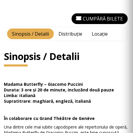
CUMPĂRĂ BILETE
Sinopsis / Detalii
Distribuție
Locație
Sinopsis / Detalii
Madama Butterfly – Giacomo Puccini
Durata: 3 ore și 20 de minute, incluzând două pauze
Limba: italiană
Supratitrare: maghiară, engleză, italiană
În colaborare cu Grand Théâtre de Genève
Una dintre cele mai iubite capodopere ale repertoriului de operă,
Madama Butterfly de Giacomo Puccini, este bine cunoscută