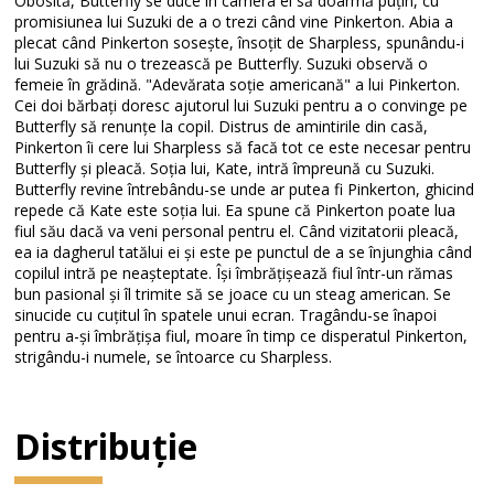
Obosită, Butterfly se duce în camera ei să doarmă puțin, cu
promisiunea lui Suzuki de a o trezi când vine Pinkerton. Abia a
plecat când Pinkerton sosește, însoțit de Sharpless, spunându-i
lui Suzuki să nu o trezească pe Butterfly. Suzuki observă o
femeie în grădină. "Adevărata soție americană" a lui Pinkerton.
Cei doi bărbați doresc ajutorul lui Suzuki pentru a o convinge pe
Butterfly să renunțe la copil. Distrus de amintirile din casă,
Pinkerton îi cere lui Sharpless să facă tot ce este necesar pentru
Butterfly și pleacă. Soția lui, Kate, intră împreună cu Suzuki.
Butterfly revine întrebându-se unde ar putea fi Pinkerton, ghicind
repede că Kate este soția lui. Ea spune că Pinkerton poate lua
fiul său dacă va veni personal pentru el. Când vizitatorii pleacă,
ea ia dagherul tatălui ei și este pe punctul de a se înjunghia când
copilul intră pe neașteptate. Își îmbrățișează fiul într-un rămas
bun pasional și îl trimite să se joace cu un steag american. Se
sinucide cu cuțitul în spatele unui ecran. Tragându-se înapoi
pentru a-și îmbrățișa fiul, moare în timp ce disperatul Pinkerton,
strigându-i numele, se întoarce cu Sharpless.
Distribuție