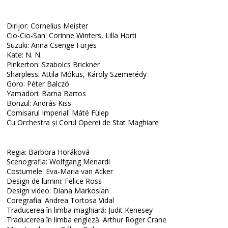
Dirijor: Cornelius Meister
Cio-Cio-San: Corinne Winters, Lilla Horti
Suzuki: Anna Csenge Fürjes
Kate: N. N.
Pinkerton: Szabolcs Brickner
Sharpless: Attila Mókus, Károly Szemerédy
Goro: Péter Balczó
Yamadori: Barna Bartos
Bonzul: András Kiss
Comisarul Imperial: Máté Fülep
Cu Orchestra și Corul Operei de Stat Maghiare
Regia: Barbora Horáková
Scenografia: Wolfgang Menardi
Costumele: Eva-Maria van Acker
Design de lumini: Felice Ross
Design video: Diana Markosian
Coregrafia: Andrea Tortosa Vidal
Traducerea în limba maghiară: Judit Kenesey
Traducerea în limba engleză: Arthur Roger Crane