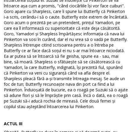
întoarcerea soțului ei. Suzuki se îndoiește că Pinkerton se va
întoarce așa cum a promis, "când ciocârliile își vor face cuiburi".
Goro apare cu Sharpless, care îi spune lui Butterfly că Pinkerton
i-a scris, cerându-i să o caute. Butterfly este extrem de încântată.
Goro acum o prezintă pe un pretendent, prințul Yamadori, pe
care ea îl informează cu superioritate că este deja căsătorită.
Goro, Yamadori și Sharpless împărtășesc informația că nava lui
Pinkerton va sosi în curând, dar el nu vrea să o vadă pe Butterfly.
Sharpless întrerupe citind scrisoarea pentru a o întreba pe
Butterfly ce ar face dacă soțul ei nu s-ar mai întoarce niciodată.
Ea ar putea să se întoarcă să fie geisha, spune ea - sau, mai
bine, să moară. Sharpless o sfătuiește să se căsătorească cu
Yamadori, la care Butterfly, indignată, își prezintă fiul, spunând
că Pinkerton va veni cu siguranță când va afla despre el.
Sharpless pleacă fără a-și transmite întreaga mesaj. Se aude un
foc de tun; Butterfly recunoaște nava din port ca fiind a lui
Pinkerton. Înduioșată de bucurie, ea o roagă pe Suzuki să o ajute
să adune flori și să le împrăștie prin casă. Încă o dată, ea o roagă
pe Suzuki să-i aducă rochia de mireasă. Cele două femei și
copilul stau așteptând întoarcerea lui Pinkerton.
ACTUL III