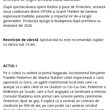
După spectaculoasa operă Război și pace de Prokofiev, această
nouă colaborare dintre OPERA și Grand Théâtre de Genève
explorează tradițiile, pasiunile și impactul lor de-a lungul
generațiilor. Producția ajunge la Budapesta după premiera sa
elvețiană din 2026.
Restricție de vârstă
: Spectacolul nu este recomandat copiilor
cu vârsta sub 14 ani.
ACTUL I
Pe o colină cu vedere la portul Nagasaki, locotenentul Benjamin
Franklin Pinkerton din Marina Statelor Unite inspectează o casă
japoneză cu Goro, un agent matrimonial local isteț care i-a
aranjat să o aibă când se va căsători cu Cio-Cio-San. Pinkerton o
întâlnește pe Suzuki, care a fost angajată ca servitoare a miresei.
Consulul Sharpless este primul care sosește pentru ceremonie.
Pinkerton, lipsit de griji, îi explică că a semnat un contract de
căsătorie pe 999 de ani, pe care poate să-l anuleze oricând