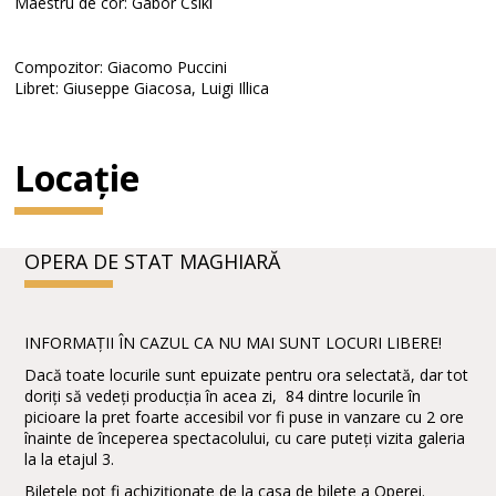
Maestru de cor: Gábor Csiki
Compozitor: Giacomo Puccini
Libret: Giuseppe Giacosa, Luigi Illica
Locație
OPERA DE STAT MAGHIARĂ
INFORMAȚII ÎN CAZUL CA NU MAI SUNT LOCURI LIBERE!
Dacă toate locurile sunt epuizate pentru ora selectată, dar tot
doriți să vedeți producția în acea zi, 84 dintre locurile în
picioare la pret foarte accesibil vor fi puse in vanzare cu 2 ore
înainte de începerea spectacolului, cu care puteți vizita galeria
la la etajul 3.
Biletele pot fi achiziționate de la casa de bilete a Operei.