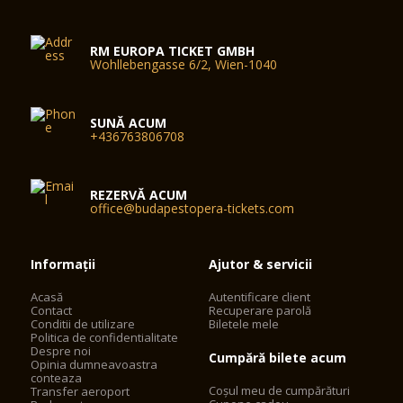
RM EUROPA TICKET GMBH
Wohllebengasse 6/2, Wien-1040
SUNĂ ACUM
+436763806708
REZERVĂ ACUM
office@budapestopera-tickets.com
Informații
Ajutor & servicii
Acasă
Autentificare client
Contact
Recuperare parolă
Conditii de utilizare
Biletele mele
Politica de confidentialitate
Despre noi
Cumpără bilete acum
Opinia dumneavoastra
conteaza
Coșul meu de cumpărături
Transfer aeroport