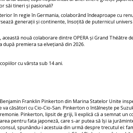
 săi tineri și pasionali?
 ulterior în regie în Germania, colaborând îndeaproape cu r
ează generații și continente, însoțită de puternicul univers 
 această nouă colaborare dintre OPERA și Grand Théâtre de Ge
a după premiera sa elvețiană din 2026.
opiilor cu vârsta sub 14 ani.
l Benjamin Franklin Pinkerton din Marina Statelor Unite ins
se va căsători cu Cio-Cio-San. Pinkerton o întâlnește pe Suzuk
monie. Pinkerton, lipsit de griji, îi explică că a semnat un c
area pentru fata japoneză, care s-ar putea să își ia jurămin
 consul, spunându-i acestuia din urmă despre trecutul ei: fami