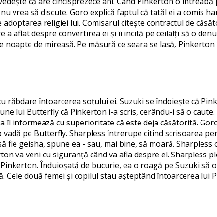
ovedește că are cincisprezece ani. Când Pinkerton o întreabă pe
 nu vrea să discute. Goro explică faptul că tatăl ei a comis har
adoptarea religiei lui. Comisarul citește contractul de căsăt
e a aflat despre convertirea ei și îi incită pe ceilalți să o d
e noapte de mireasă. Pe măsură ce seara se lasă, Pinkerton î
 cu răbdare întoarcerea soțului ei. Suzuki se îndoiește că Pin
spune lui Butterfly că Pinkerton i-a scris, cerându-i să o caut
a îl informează cu superioritate că este deja căsătorită. Go
o vadă pe Butterfly. Sharpless întrerupe citind scrisoarea pen
 să fie geisha, spune ea - sau, mai bine, să moară. Sharpless
erton va veni cu siguranță când va afla despre el. Sharpless 
i Pinkerton. Înduioșată de bucurie, ea o roagă pe Suzuki să o a
. Cele două femei și copilul stau așteptând întoarcerea lui 