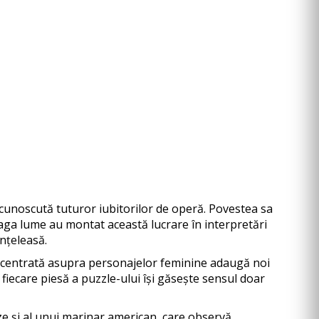
cunoscută tuturor iubitorilor de operă. Povestea sa
eaga lume au montat această lucrare în interpretări
nțeleasă.
vă centrată asupra personajelor feminine adaugă noi
 fiecare piesă a puzzle-ului își găsește sensul doar
eze și al unui marinar american, care observă