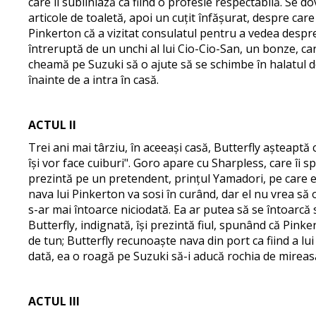
care îl subliniază ca fiind o profesie respectabilă. Se d
articole de toaletă, apoi un cuțit înfășurat, despre care
Pinkerton că a vizitat consulatul pentru a vedea despre 
întreruptă de un unchi al lui Cio-Cio-San, un bonze, car
cheamă pe Suzuki să o ajute să se schimbe în halatul d
înainte de a intra în casă.
ACTUL II
Trei ani mai târziu, în aceeași casă, Butterfly așteaptă
își vor face cuiburi". Goro apare cu Sharpless, care îi 
prezintă pe un pretendent, prințul Yamadori, pe care e
nava lui Pinkerton va sosi în curând, dar el nu vrea să 
s-ar mai întoarce niciodată. Ea ar putea să se întoarcă
Butterfly, indignată, își prezintă fiul, spunând că Pink
de tun; Butterfly recunoaște nava din port ca fiind a lu
dată, ea o roagă pe Suzuki să-i aducă rochia de mireasă
ACTUL III