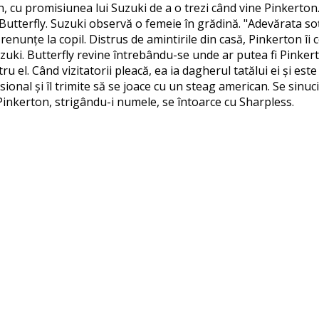
, cu promisiunea lui Suzuki de a o trezi când vine Pinkerton.
utterfly. Suzuki observă o femeie în grădină. "Adevărata soț
renunțe la copil. Distrus de amintirile din casă, Pinkerton îi
Suzuki. Butterfly revine întrebându-se unde ar putea fi Pinker
 el. Când vizitatorii pleacă, ea ia dagherul tatălui ei și est
ional și îl trimite să se joace cu un steag american. Se sinu
 Pinkerton, strigându-i numele, se întoarce cu Sharpless.