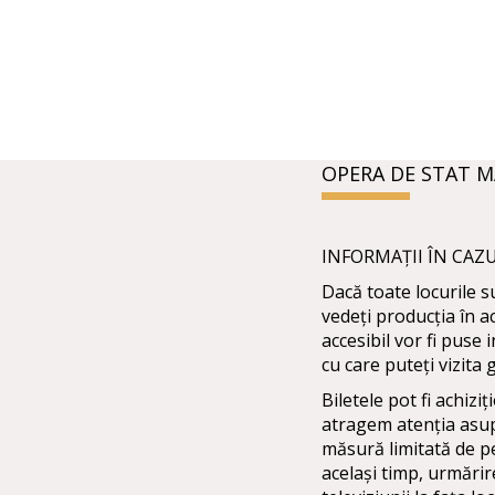
OPERA DE STAT 
INFORMAȚII ÎN CAZ
Dacă toate locurile s
vedeți producția în ac
accesibil vor fi puse
cu care puteți vizita g
Biletele pot fi achizi
atragem atenția asup
măsură limitată de pe 
același timp, urmărir