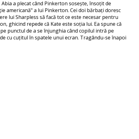
 Abia a plecat când Pinkerton sosește, însoțit de
ie americană" a lui Pinkerton. Cei doi bărbați doresc
 cere lui Sharpless să facă tot ce este necesar pentru
ton, ghicind repede că Kate este soția lui. Ea spune că
e pe punctul de a se înjunghia când copilul intră pe
cide cu cuțitul în spatele unui ecran. Tragându-se înapoi