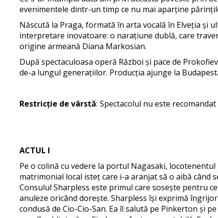
evenimentele dintr-un timp ce nu mai aparține părinților
Născută la Praga, formată în arta vocală în Elveția și
interpretare inovatoare: o narațiune dublă, care travers
origine armeană Diana Markosian.
După spectaculoasa operă Război și pace de Prokofiev,
de-a lungul generațiilor. Producția ajunge la Budapest
Restricție de vârstă
: Spectacolul nu este recomandat c
ACTUL I
Pe o colină cu vedere la portul Nagasaki, locotenentu
matrimonial local isteț care i-a aranjat să o aibă când 
Consulul Sharpless este primul care sosește pentru cere
anuleze oricând dorește. Sharpless își exprimă îngrijor
condusă de Cio-Cio-San. Ea îl salută pe Pinkerton și pe