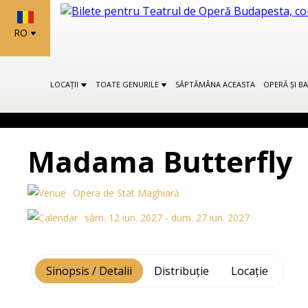
RO
LOCAȚII
TOATE GENURILE
SĂPTĂMÂNA ACEASTA
OPERĂ ȘI B
Madama Butterfly
Opera de Stat Maghiară
sâm. 12 iun. 2027 - dum. 27 iun. 2027
Sinopsis / Detalii
Distribuție
Locație