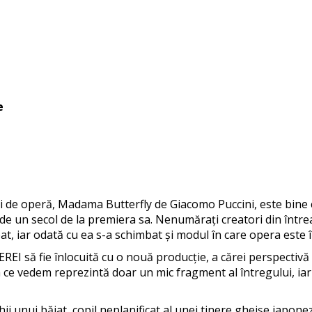
e
ui de operă, Madama Butterfly de Giacomo Puccini, este bine 
 de un secol de la premiera sa. Nenumărați creatori din într
t, iar odată cu ea s-a schimbat și modul în care opera este î
REI să fie înlocuită cu o nouă producție, a cărei perspecti
a ce vedem reprezintă doar un mic fragment al întregului, iar
ii unui băiat, copil neplanificat al unei tinere gheișe japon