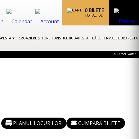
0
BILETE
TOTAL:
0
€
APESTA
CROAZIERE ȘI TURE TURISTICE BUDAPESTA
BĂILE TERMALE BUDAPESTA
© Berecz Valter
PLANUL LOCURILOR
CUMPĂRĂ BILETE