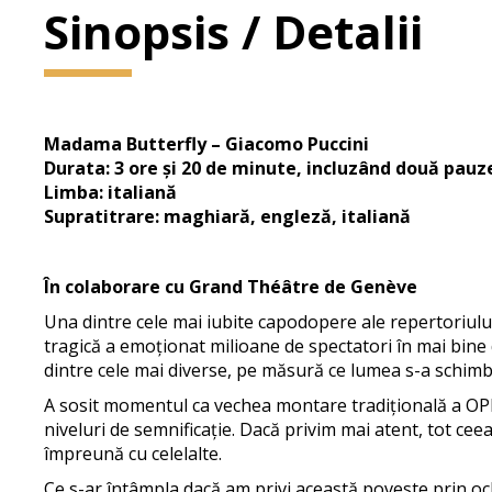
Sinopsis / Detalii
Madama Butterfly – Giacomo Puccini
Durata: 3 ore și 20 de minute, incluzând două pauz
Limba: italiană
Supratitrare: maghiară, engleză, italiană
În colaborare cu Grand Théâtre de Genève
Una dintre cele mai iubite capodopere ale repertoriul
tragică a emoționat milioane de spectatori în mai bine
dintre cele mai diverse, pe măsură ce lumea s-a schimba
A sosit momentul ca vechea montare tradițională a OPE
niveluri de semnificație. Dacă privim mai atent, tot cee
împreună cu celelalte.
Ce s-ar întâmpla dacă am privi această poveste prin och