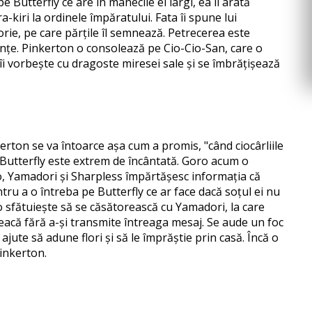
 Butterfly ce are în mânecile ei largi, ea îi arată
a-kiri la ordinele împăratului. Fata îi spune lui
orie, pe care părțile îl semnează. Petrecerea este
enunțe. Pinkerton o consolează pe Cio-Cio-San, care o
i vorbește cu dragoste miresei sale și se îmbrățișează
kerton se va întoarce așa cum a promis, "când ciocârliile
e. Butterfly este extrem de încântată. Goro acum o
ro, Yamadori și Sharpless împărtășesc informația că
tru a o întreba pe Butterfly ce ar face dacă soțul ei nu
 o sfătuiește să se căsătorească cu Yamadori, la care
pleacă fără a-și transmite întreaga mesaj. Se aude un foc
jute să adune flori și să le împrăștie prin casă. Încă o
Pinkerton.