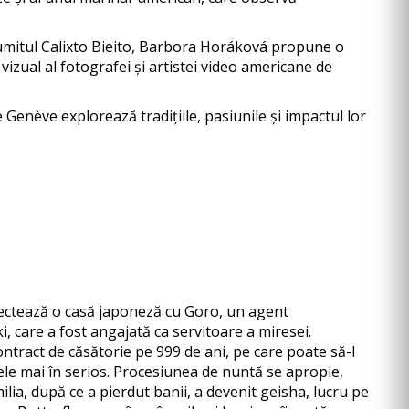
enumitul Calixto Bieito, Barbora Horáková propune o
vizual al fotografei și artistei video americane de
nève explorează tradițiile, pasiunile și impactul lor
pectează o casă japoneză cu Goro, un agent
i, care a fost angajată ca servitoare a miresei.
ontract de căsătorie pe 999 de ani, pe care poate să-l
tele mai în serios. Procesiunea de nuntă se apropie,
lia, după ce a pierdut banii, a devenit geisha, lucru pe