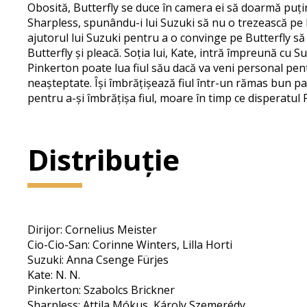
Obosită, Butterfly se duce în camera ei să doarmă puțin
Sharpless, spunându-i lui Suzuki să nu o trezească pe B
ajutorul lui Suzuki pentru a o convinge pe Butterfly să 
Butterfly și pleacă. Soția lui, Kate, intră împreună cu 
Pinkerton poate lua fiul său dacă va veni personal pentru
neașteptate. Își îmbrățișează fiul într-un rămas bun pas
pentru a-și îmbrățișa fiul, moare în timp ce disperatul
Distribuție
Dirijor: Cornelius Meister
Cio-Cio-San: Corinne Winters, Lilla Horti
Suzuki: Anna Csenge Fürjes
Kate: N. N.
Pinkerton: Szabolcs Brickner
Sharpless: Attila Mókus, Károly Szemerédy